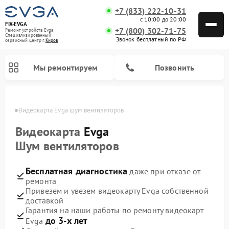
+7 (833) 222-10-31
с 10:00 до 20:00
FIX-EVGA
+7 (800) 302-71-75
Ремонт устройств Evga
Специализированный
Звонок бесплатный по РФ
cервисный центр г.
Киров
Мы ремонтируем
Позвонить
ирове
Видеокарта Evga шум вентиляторов
Видеокарта
Evga
Шум вентиляторов
Бесплатная диагностика
даже при отказе от
ремонта
Привезем и увезем видеокарту Evga собственной
доставкой
Гарантия на наши работы по ремонту видеокарт
до 3-х лет
Evga