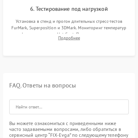
6. Тестирование под нагрузкой
Установка в стенд и прогон длительных стресс-тестов
FurMark, Superposition и 3DMark. Мониторинг температур
графического чипа и Hot Spot. Проверка на отсутствие
Подробнее
артефактов изображения, вылетов драйвера и зависаний.
FAQ. Ответы на вопросы
Вы можете ознакомиться с приведенными ниже
часто задаваемыми вопросами, либо обратиться в
сервисный центр “FIX-Evga” по следующему телефону