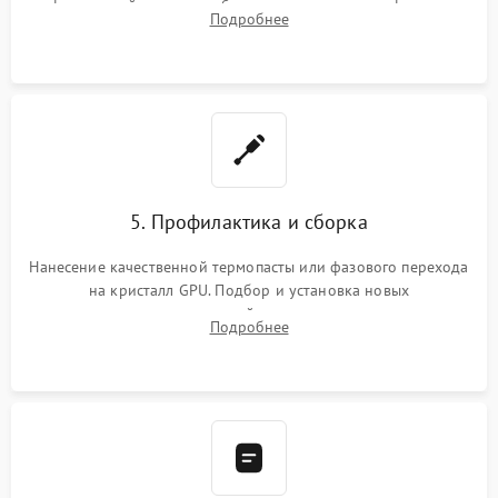
инфракрасной станции реболлинг или замена графического
Подробнее
чипа и дефектной памяти GDDR. Прошивка BIOS
программатором.
5. Профилактика и сборка
Нанесение качественной термопасты или фазового перехода
на кристалл GPU. Подбор и установка новых
термопрокладок правильной толщины на память и цепи
Подробнее
питания. Монтаж радиатора и бэкплейта, подключение и
проверка кулеров.