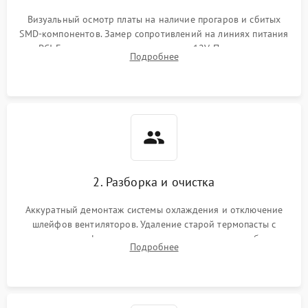
Визуальный осмотр платы на наличие прогаров и сбитых
SMD-компонентов. Замер сопротивлений на линиях питания
PCI-E и дополнительных разъемах 12V. Проверка на
Подробнее
короткое замыкание основных дросселей питания GPU и
памяти.
2. Разборка и очистка
Аккуратный демонтаж системы охлаждения и отключение
шлейфов вентиляторов. Удаление старой термопасты с
кристалла графического чипа и термопрокладок с банок
Подробнее
памяти и зоны VRM. Очистка платы от пыли и окислов.