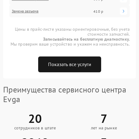
Замена разъема
410 р
Цены в прайс-листе указаны ориентировочные, без учета
стоимости запчастей.
Записывайтесь на бесплатную диагностику.
Мы проверим ваше устройство и укажем на неисправность.
Показать все услуги
Преимущества сервисного центра
Evga
20
7
сотрудников в штате
лет на рынке