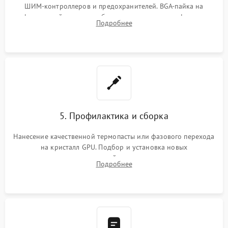
ШИМ-контроллеров и предохранителей. BGA-пайка на
инфракрасной станции реболлинг или замена графического
Подробнее
чипа и дефектной памяти GDDR. Прошивка BIOS
программатором.
5. Профилактика и сборка
Нанесение качественной термопасты или фазового перехода
на кристалл GPU. Подбор и установка новых
термопрокладок правильной толщины на память и цепи
Подробнее
питания. Монтаж радиатора и бэкплейта, подключение и
проверка кулеров.