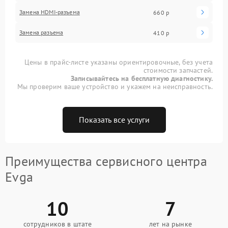
Замена HDMI-разъема
660 р
Замена разъема
410 р
Цены в прайс-листе указаны ориентировочные, без учета
стоимости запчастей.
Записывайтесь на бесплатную диагностику.
Мы проверим ваше устройство и укажем на неисправность.
Показать все услуги
Преимущества сервисного центра
Evga
10
7
сотрудников в штате
лет на рынке