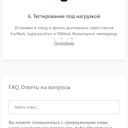
6. Тестирование под нагрузкой
Установка в стенд и прогон длительных стресс-тестов
FurMark, Superposition и 3DMark. Мониторинг температур
графического чипа и Hot Spot. Проверка на отсутствие
Подробнее
артефактов изображения, вылетов драйвера и зависаний.
FAQ. Ответы на вопросы
Вы можете ознакомиться с приведенными ниже
часто задаваемыми вопросами, либо обратиться в