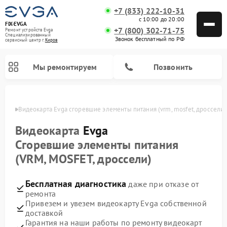
+7 (833) 222-10-31
с 10:00 до 20:00
FIX-EVGA
+7 (800) 302-71-75
Ремонт устройств Evga
Специализированный
Звонок бесплатный по РФ
cервисный центр г.
Киров
Мы ремонтируем
Позвонить
ирове
Видеокарта Evga сгоревшие элементы питания (vrm, mosfet, дроссели)
Видеокарта
Evga
Сгоревшие элементы питания
(VRM, MOSFET, дроссели)
Бесплатная диагностика
даже при отказе от
ремонта
Привезем и увезем видеокарту Evga собственной
доставкой
Гарантия на наши работы по ремонту видеокарт