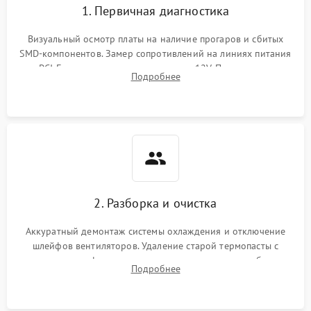
1. Первичная диагностика
Визуальный осмотр платы на наличие прогаров и сбитых
SMD-компонентов. Замер сопротивлений на линиях питания
PCI-E и дополнительных разъемах 12V. Проверка на
Подробнее
короткое замыкание основных дросселей питания GPU и
памяти.
2. Разборка и очистка
Аккуратный демонтаж системы охлаждения и отключение
шлейфов вентиляторов. Удаление старой термопасты с
кристалла графического чипа и термопрокладок с банок
Подробнее
памяти и зоны VRM. Очистка платы от пыли и окислов.