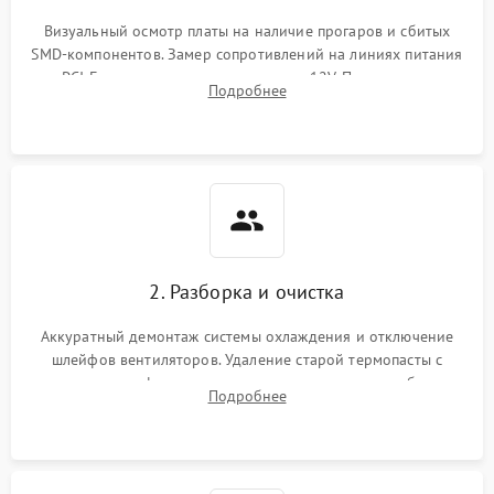
Визуальный осмотр платы на наличие прогаров и сбитых
SMD-компонентов. Замер сопротивлений на линиях питания
PCI-E и дополнительных разъемах 12V. Проверка на
Подробнее
короткое замыкание основных дросселей питания GPU и
памяти.
2. Разборка и очистка
Аккуратный демонтаж системы охлаждения и отключение
шлейфов вентиляторов. Удаление старой термопасты с
кристалла графического чипа и термопрокладок с банок
Подробнее
памяти и зоны VRM. Очистка платы от пыли и окислов.