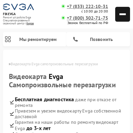
+7 (833) 222-10-31
с 10:00 до 20:00
FIX-EVGA
+7 (800) 302-71-75
Ремонт устройств Evga
Специализированный
Звонок бесплатный по РФ
cервисный центр г.
Киров
Мы ремонтируем
Позвонить
ирове
Видеокарта Evga самопроизвольные перезагрузки
Видеокарта
Evga
Самопроизвольные перезагрузки
Бесплатная диагностика
даже при отказе от
ремонта
Привезем и увезем видеокарту Evga собственной
доставкой
Гарантия на наши работы по ремонту видеокарт
до 3-х лет
Evga