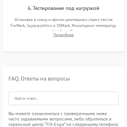
6. Тестирование под нагрузкой
Установка в стенд и прогон длительных стресс-тестов
FurMark, Superposition и 3DMark. Мониторинг температур
графического чипа и Hot Spot. Проверка на отсутствие
Подробнее
артефактов изображения, вылетов драйвера и зависаний.
FAQ. Ответы на вопросы
Вы можете ознакомиться с приведенными ниже
часто задаваемыми вопросами, либо обратиться в
сервисный центр “FIX-Evga” по следующему телефону