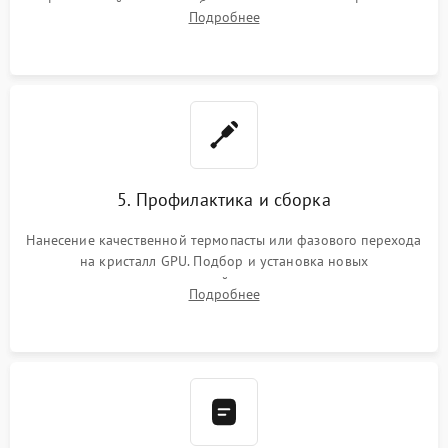
инфракрасной станции реболлинг или замена графического
Подробнее
чипа и дефектной памяти GDDR. Прошивка BIOS
программатором.
5. Профилактика и сборка
Нанесение качественной термопасты или фазового перехода
на кристалл GPU. Подбор и установка новых
термопрокладок правильной толщины на память и цепи
Подробнее
питания. Монтаж радиатора и бэкплейта, подключение и
проверка кулеров.