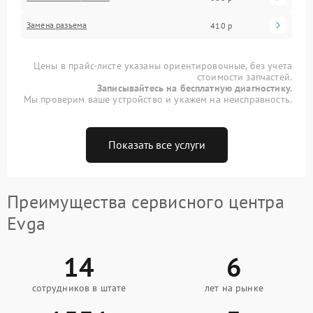
Замена разъема
410 р
Цены в прайс-листе указаны ориентировочные, без учета
стоимости запчастей.
Записывайтесь на бесплатную диагностику.
Мы проверим ваше устройство и укажем на неисправность.
Показать все услуги
Преимущества сервисного центра
Evga
14
6
сотрудников в штате
лет на рынке