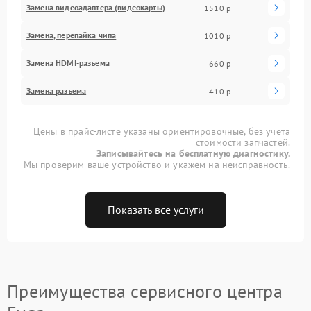
Замена видеоадаптера (видеокарты)
1510 р
Замена, перепайка чипа
1010 р
Замена HDMI-разъема
660 р
Замена разъема
410 р
Цены в прайс-листе указаны ориентировочные, без учета
стоимости запчастей.
Записывайтесь на бесплатную диагностику.
Мы проверим ваше устройство и укажем на неисправность.
Показать все услуги
Преимущества сервисного центра