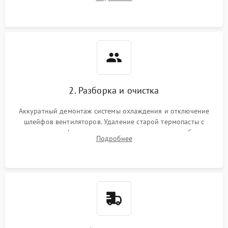
короткое замыкание основных дросселей питания GPU и
Режим работы
памяти.
ПО/Микропрограмма
2. Разборка и очистка
Аккуратный демонтаж системы охлаждения и отключение
шлейфов вентиляторов. Удаление старой термопасты с
кристалла графического чипа и термопрокладок с банок
Подробнее
памяти и зоны VRM. Очистка платы от пыли и окислов.