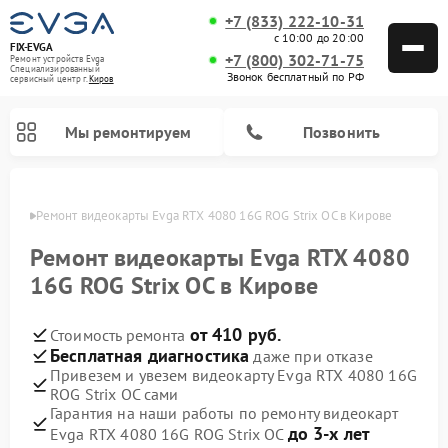
+7 (833) 222-10-31
с 10:00 до 20:00
FIX-EVGA
+7 (800) 302-71-75
Ремонт устройств Evga
Специализированный
Звонок бесплатный по РФ
cервисный центр г.
Киров
Мы ремонтируем
Позвонить
ирове
Ремонт видеокарты Evga RTX 4080 16G ROG Strix OC в Кирове
Ремонт видеокарты Evga RTX 4080
16G ROG Strix OC в Кирове
от 410 руб.
Стоимость ремонта
Бесплатная диагностика
даже при отказе
Привезем и увезем видеокарту Evga RTX 4080 16G
ROG Strix OC сами
Гарантия на наши работы по ремонту видеокарт
до 3-х лет
Evga RTX 4080 16G ROG Strix OC