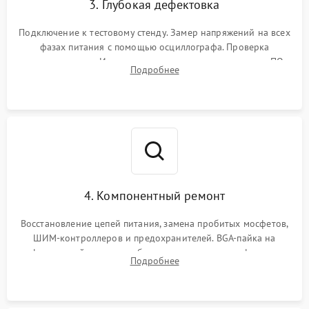
3. Глубокая дефектовка
Подключение к тестовому стенду. Замер напряжений на всех
фазах питания с помощью осциллографа. Проверка
инициализации. Использование специализированного ПО
Подробнее
MATS
4. Компонентный ремонт
Восстановление цепей питания, замена пробитых мосфетов,
ШИМ-контроллеров и предохранителей. BGA-пайка на
инфракрасной станции реболлинг или замена графического
Подробнее
чипа и дефектной памяти GDDR. Прошивка BIOS
программатором.