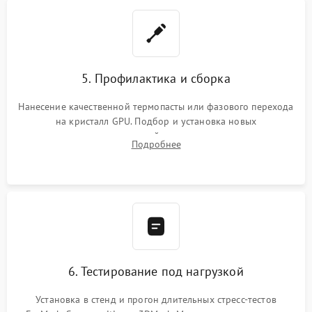
5. Профилактика и сборка
Нанесение качественной термопасты или фазового перехода
на кристалл GPU. Подбор и установка новых
термопрокладок правильной толщины на память и цепи
Подробнее
питания. Монтаж радиатора и бэкплейта, подключение и
проверка кулеров.
6. Тестирование под нагрузкой
Установка в стенд и прогон длительных стресс-тестов