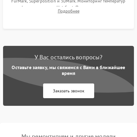
FurMark, Superposition и 3DMark. Мониторинг температур
графического чипа и Hot Spot. Проверка на отсутствие
Подробнее
артефактов изображения, вылетов драйвера и зависаний.
У Вас остались вопросы?
Оставьте заявку, мы свяжемся с Вами в ближайшее
время
Заказать звонок
Мы ремонтируем и другие модели