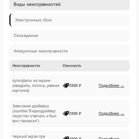
Виды неисправностей
Электронные сбои
Охлаждение
Аппаратные неисправности
Неисправности
Стоимость
Перегрев и термопроблемы
Артефакты на экране
Видео
(квадраты, полосы, рваная
3500 ₽
Подробнее →
картинка)
Программные ошибки
Зависания драйвера
(ошибка “Видеодрайвер
Интерфейсные и коммуникационные проблемы
2500 ₽
Подробнее →
перестал отвечать и был
восстановлен”)
Питание
Черный экран при
4000 ₽
Подробнее →