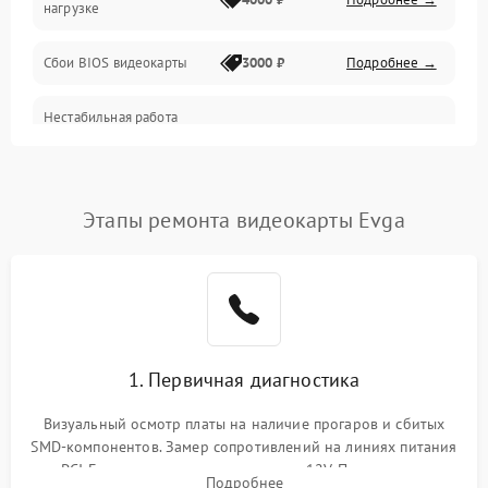
нагрузке
Электропитание
Сбои BIOS видеокарты
3000 ₽
Подробнее →
ПО
Нестабильная работа
Электронные компоненты
после обновления
2000 ₽
Подробнее →
драйверов
Интерфейсы
Этапы ремонта видеокарты Evga
Общие поломки
Система охлаждения
Экран (дисплей)
1. Первичная диагностика
Программные сбои
Визуальный осмотр платы на наличие прогаров и сбитых
SMD-компонентов. Замер сопротивлений на линиях питания
Механические повреждения
PCI-E и дополнительных разъемах 12V. Проверка на
Подробнее