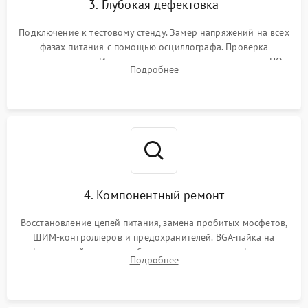
3. Глубокая дефектовка
Подключение к тестовому стенду. Замер напряжений на всех
фазах питания с помощью осциллографа. Проверка
инициализации. Использование специализированного ПО
Подробнее
MATS
4. Компонентный ремонт
Восстановление цепей питания, замена пробитых мосфетов,
ШИМ-контроллеров и предохранителей. BGA-пайка на
инфракрасной станции реболлинг или замена графического
Подробнее
чипа и дефектной памяти GDDR. Прошивка BIOS
программатором.