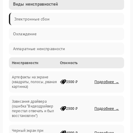
Виды неисправностей
Электронные сбои
Охлаждение
Аппаратные неисправности
Неисправности
Стоимость
Перегрев и термопроблемы
Артефакты на экране
Видео
(квадраты, полосы, рваная
3500 ₽
Подробнее →
картинка)
Программные ошибки
Зависания драйвера
(ошибка “Видеодрайвер
Интерфейсные и коммуникационные проблемы
2500 ₽
Подробнее →
перестал отвечать и был
восстановлен”)
Питание
Черный экран при
4000 ₽
Подробнее →