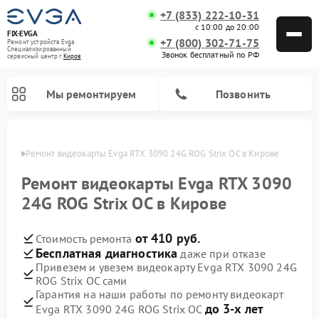
+7 (833) 222-10-31
с 10:00 до 20:00
FIX-EVGA
+7 (800) 302-71-75
Ремонт устройств Evga
Специализированный
Звонок бесплатный по РФ
cервисный центр г.
Киров
Мы ремонтируем
Позвонить
ирове
Ремонт видеокарты Evga RTX 3090 24G ROG Strix OC в Кирове
Ремонт видеокарты Evga RTX 3090
24G ROG Strix OC в Кирове
от 410 руб.
Стоимость ремонта
Бесплатная диагностика
даже при отказе
Привезем и увезем видеокарту Evga RTX 3090 24G
ROG Strix OC сами
Гарантия на наши работы по ремонту видеокарт
до 3-х лет
Evga RTX 3090 24G ROG Strix OC