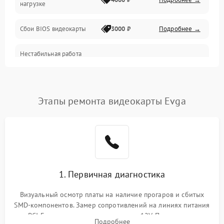
нагрузке
Электропитание
Сбои BIOS видеокарты
3000 ₽
Подробнее →
ПО
Нестабильная работа
Электронные компоненты
после обновления
2000 ₽
Подробнее →
драйверов
Интерфейсы
Этапы ремонта видеокарты Evga
Общие поломки
Система охлаждения
Экран (дисплей)
1. Первичная диагностика
Программные сбои
Визуальный осмотр платы на наличие прогаров и сбитых
SMD-компонентов. Замер сопротивлений на линиях питания
Механические повреждения
PCI-E и дополнительных разъемах 12V. Проверка на
Подробнее