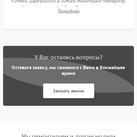
FurMark, Superposition и 3DMark. Мониторинг температур
графического чипа и Hot Spot. Проверка на отсутствие
Подробнее
артефактов изображения, вылетов драйвера и зависаний.
У Вас остались вопросы?
Оставьте заявку, мы свяжемся с Вами в ближайшее
время
Заказать звонок
Мы ремонтируем и другие модели