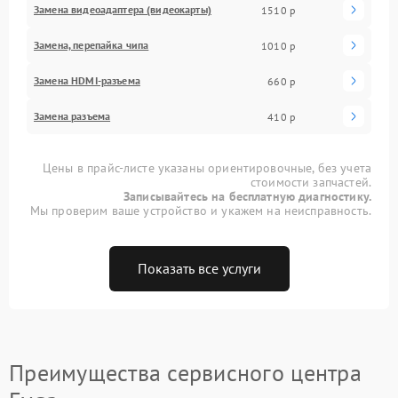
Замена видеоадаптера (видеокарты)
1510 р
Замена, перепайка чипа
1010 р
Замена HDMI-разъема
660 р
Замена разъема
410 р
Цены в прайс-листе указаны ориентировочные, без учета
стоимости запчастей.
Записывайтесь на бесплатную диагностику.
Мы проверим ваше устройство и укажем на неисправность.
Показать все услуги
Преимущества сервисного центра