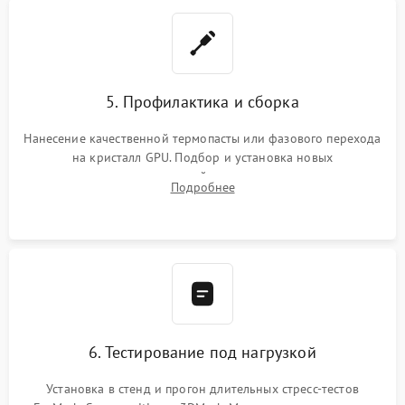
5. Профилактика и сборка
Нанесение качественной термопасты или фазового перехода
на кристалл GPU. Подбор и установка новых
термопрокладок правильной толщины на память и цепи
Подробнее
питания. Монтаж радиатора и бэкплейта, подключение и
проверка кулеров.
6. Тестирование под нагрузкой
Установка в стенд и прогон длительных стресс-тестов