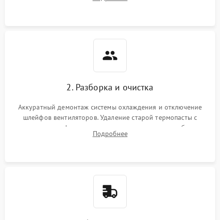
короткое замыкание основных дросселей питания GPU и
Режим работы
памяти.
ПО/Микропрограмма
2. Разборка и очистка
Аккуратный демонтаж системы охлаждения и отключение
шлейфов вентиляторов. Удаление старой термопасты с
кристалла графического чипа и термопрокладок с банок
Подробнее
памяти и зоны VRM. Очистка платы от пыли и окислов.