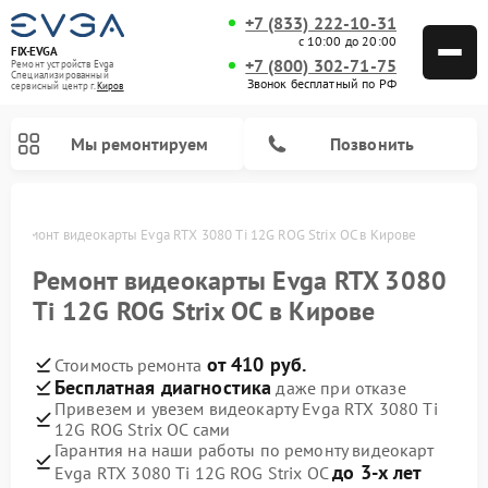
+7 (833) 222-10-31
с 10:00 до 20:00
FIX-EVGA
+7 (800) 302-71-75
Ремонт устройств Evga
Специализированный
Звонок бесплатный по РФ
cервисный центр г.
Киров
Мы ремонтируем
Позвонить
ве
Ремонт видеокарты Evga RTX 3080 Ti 12G ROG Strix OC в Кирове
Ремонт видеокарты Evga RTX 3080
Ti 12G ROG Strix OC в Кирове
от 410 руб.
Стоимость ремонта
Бесплатная диагностика
даже при отказе
Привезем и увезем видеокарту Evga RTX 3080 Ti
12G ROG Strix OC сами
Гарантия на наши работы по ремонту видеокарт
до 3-х лет
Evga RTX 3080 Ti 12G ROG Strix OC