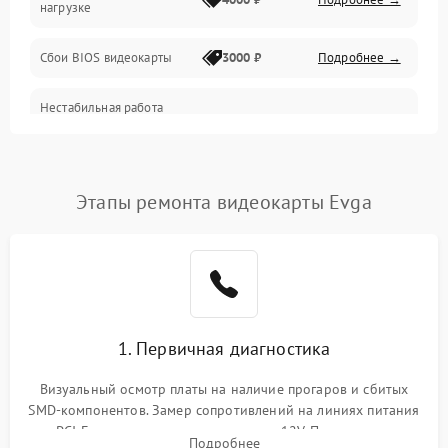
нагрузке
Электропитание
Сбои BIOS видеокарты
3000 ₽
Подробнее →
ПО
Нестабильная работа
Электронные компоненты
после обновления
2000 ₽
Подробнее →
драйверов
Интерфейсы
Этапы ремонта видеокарты Evga
Общие поломки
Система охлаждения
Экран (дисплей)
1. Первичная диагностика
Программные сбои
Визуальный осмотр платы на наличие прогаров и сбитых
SMD-компонентов. Замер сопротивлений на линиях питания
Механические повреждения
PCI-E и дополнительных разъемах 12V. Проверка на
Подробнее