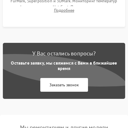
FurMark, Superposition и 3DMark. Мониторинг температур
графического чипа и Hot Spot. Проверка на отсутствие
Подробнее
артефактов изображения, вылетов драйвера и зависаний.
У Вас остались вопросы?
Оставьте заявку, мы свяжемся с Вами в ближайшее
время
Заказать звонок
Мы ремонтируем и другие модели