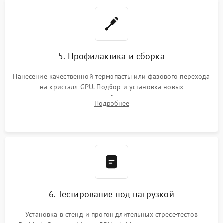
5. Профилактика и сборка
Нанесение качественной термопасты или фазового перехода
на кристалл GPU. Подбор и установка новых
термопрокладок правильной толщины на память и цепи
Подробнее
питания. Монтаж радиатора и бэкплейта, подключение и
проверка кулеров.
6. Тестирование под нагрузкой
Установка в стенд и прогон длительных стресс-тестов