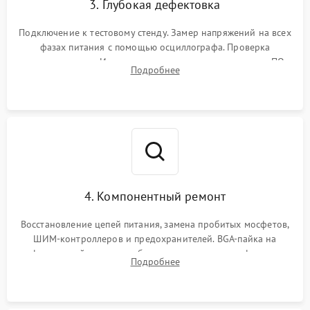
3. Глубокая дефектовка
Подключение к тестовому стенду. Замер напряжений на всех
фазах питания с помощью осциллографа. Проверка
инициализации. Использование специализированного ПО
Подробнее
MATS
4. Компонентный ремонт
Восстановление цепей питания, замена пробитых мосфетов,
ШИМ-контроллеров и предохранителей. BGA-пайка на
инфракрасной станции реболлинг или замена графического
Подробнее
чипа и дефектной памяти GDDR. Прошивка BIOS
программатором.