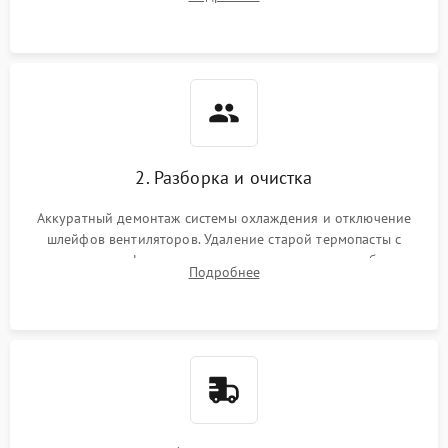
короткое замыкание основных дросселей питания GPU и
Режим работы
памяти.
ПО/Микропрограмма
2. Разборка и очистка
Аккуратный демонтаж системы охлаждения и отключение
шлейфов вентиляторов. Удаление старой термопасты с
кристалла графического чипа и термопрокладок с банок
Подробнее
памяти и зоны VRM. Очистка платы от пыли и окислов.