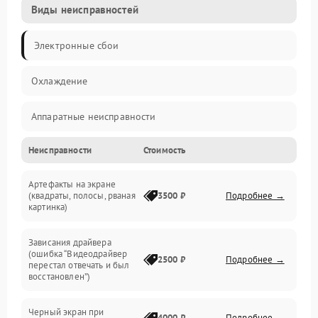
Виды неисправностей
Электронные сбои
Охлаждение
Аппаратные неисправности
Неисправности
Стоимость
Перегрев и термопроблемы
Артефакты на экране
Видео
(квадраты, полосы, рваная
3500 ₽
Подробнее →
картинка)
Программные ошибки
Зависания драйвера
(ошибка “Видеодрайвер
Интерфейсные и коммуникационные проблемы
2500 ₽
Подробнее →
перестал отвечать и был
восстановлен”)
Питание
Черный экран при
4000 ₽
Подробнее →