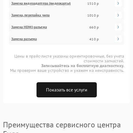
Замена видеоадаптера (видеокарты)
1510 р
Замена, перепайка чипа
1010 р
Замена HDMI-разъема
660 р
Замена разъема
410 р
Цены в прайс-листе указаны ориентировочные, без учета
стоимости запчастей.
Записывайтесь на бесплатную диагностику.
Мы проверим ваше устройство и укажем на неисправность.
Показать все услуги
Преимущества сервисного центра