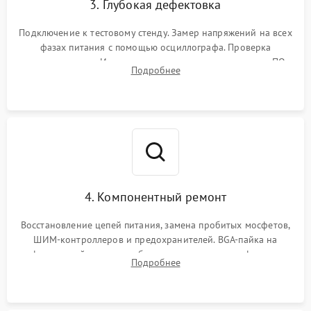
3. Глубокая дефектовка
Подключение к тестовому стенду. Замер напряжений на всех
фазах питания с помощью осциллографа. Проверка
инициализации. Использование специализированного ПО
Подробнее
MATS
4. Компонентный ремонт
Восстановление цепей питания, замена пробитых мосфетов,
ШИМ-контроллеров и предохранителей. BGA-пайка на
инфракрасной станции реболлинг или замена графического
Подробнее
чипа и дефектной памяти GDDR. Прошивка BIOS
программатором.