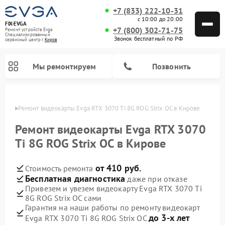
+7 (833) 222-10-31
с 10:00 до 20:00
FIX-EVGA
+7 (800) 302-71-75
Ремонт устройств Evga
Специализированный
Звонок бесплатный по РФ
cервисный центр г.
Киров
Мы ремонтируем
Позвонить
ирове
Ремонт видеокарты Evga RTX 3070 Ti 8G ROG Strix OC в Кирове
Ремонт видеокарты Evga RTX 3070
Ti 8G ROG Strix OC в Кирове
от 410 руб.
Стоимость ремонта
Бесплатная диагностика
даже при отказе
Привезем и увезем видеокарту Evga RTX 3070 Ti
8G ROG Strix OC сами
Гарантия на наши работы по ремонту видеокарт
до 3-х лет
Evga RTX 3070 Ti 8G ROG Strix OC