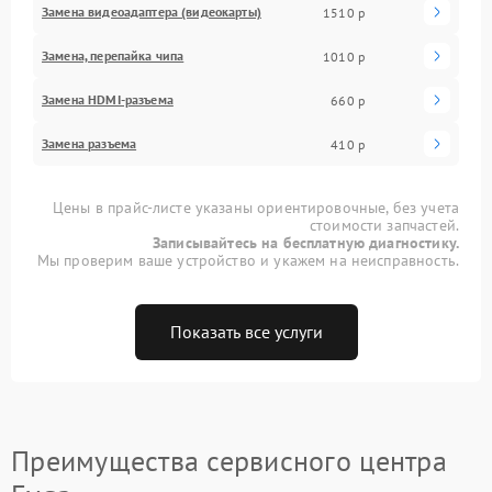
Замена видеоадаптера (видеокарты)
1510 р
Замена, перепайка чипа
1010 р
Замена HDMI-разъема
660 р
Замена разъема
410 р
Цены в прайс-листе указаны ориентировочные, без учета
стоимости запчастей.
Записывайтесь на бесплатную диагностику.
Мы проверим ваше устройство и укажем на неисправность.
Показать все услуги
Преимущества сервисного центра