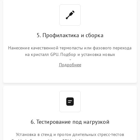
5. Профилактика и сборка
Нанесение качественной термопасты или фазового перехода
на кристалл GPU. Подбор и установка новых
термопрокладок правильной толщины на память и цепи
Подробнее
питания. Монтаж радиатора и бэкплейта, подключение и
проверка кулеров.
6. Тестирование под нагрузкой
Установка в стенд и прогон длительных стресс-тестов