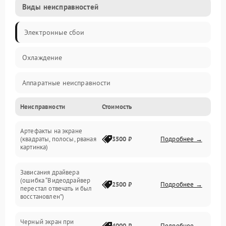
Виды неисправностей
Электронные сбои
Охлаждение
Аппаратные неисправности
Неисправности
Стоимость
Перегрев и термопроблемы
Артефакты на экране
Видео
(квадраты, полосы, рваная
3500 ₽
Подробнее →
картинка)
Программные ошибки
Зависания драйвера
(ошибка “Видеодрайвер
Интерфейсные и коммуникационные проблемы
2500 ₽
Подробнее →
перестал отвечать и был
восстановлен”)
Питание
Черный экран при
4000 ₽
Подробнее →