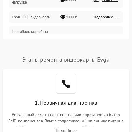
нагрузке
Электропитание
Сбои BIOS видеокарты
3000 ₽
Подробнее →
ПО
Нестабильная работа
Электронные компоненты
после обновления
2000 ₽
Подробнее →
драйверов
Интерфейсы
Этапы ремонта видеокарты Evga
Общие поломки
Система охлаждения
Экран (дисплей)
1. Первичная диагностика
Программные сбои
Визуальный осмотр платы на наличие прогаров и сбитых
SMD-компонентов. Замер сопротивлений на линиях питания
Механические повреждения
PCI-E и дополнительных разъемах 12V. Проверка на
Подробнее