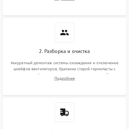
короткое замыкание основных дросселей питания GPU и
Режим работы
памяти.
ПО/Микропрограмма
2. Разборка и очистка
Аккуратный демонтаж системы охлаждения и отключение
шлейфов вентиляторов. Удаление старой термопасты с
кристалла графического чипа и термопрокладок с банок
Подробнее
памяти и зоны VRM. Очистка платы от пыли и окислов.