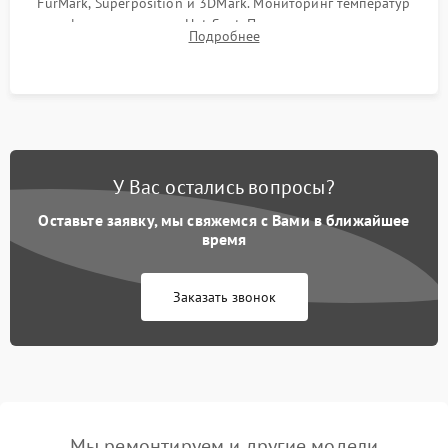
FurMark, Superposition и 3DMark. Мониторинг температур
графического чипа и Hot Spot. Проверка на отсутствие
Подробнее
артефактов изображения, вылетов драйвера и зависаний.
У Вас остались вопросы?
Оставьте заявку, мы свяжемся с Вами в ближайшее
время
Заказать звонок
Мы ремонтируем и другие модели