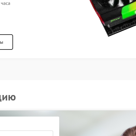
 часа
ны
цию