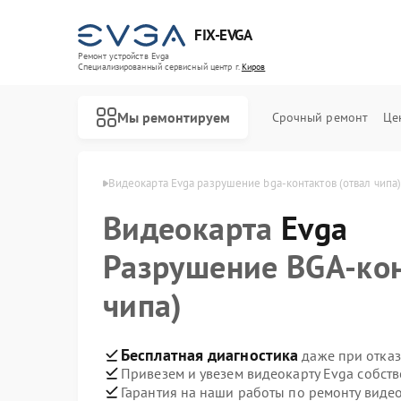
FIX-EVGA
Ремонт устройств Evga
Специализированный cервисный центр г.
Киров
Мы ремонтируем
Срочный ремонт
Це
окарт Evga в Кирове
Видеокарта Evga разрушение bga‑контактов (отвал чипа
Видеокарта
Evga
Разрушение BGA‑кон
чипа)
Бесплатная диагностика
даже при отказ
Привезем и увезем видеокарту Evga собст
Гарантия на наши работы по ремонту виде