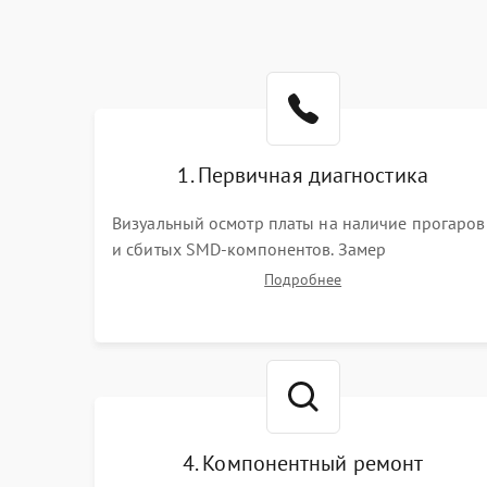
1. Первичная диагностика
Визуальный осмотр платы на наличие прогаров
и сбитых SMD-компонентов. Замер
сопротивлений на линиях питания PCI-E и
Подробнее
дополнительных разъемах 12V. Проверка на
короткое замыкание основных дросселей
питания GPU и памяти.
4. Компонентный ремонт