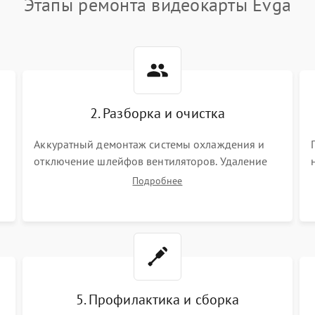
Этапы ремонта видеокарты Evga
2. Разборка и очистка
Аккуратный демонтаж системы охлаждения и
отключение шлейфов вентиляторов. Удаление
старой термопасты с кристалла графического
Подробнее
чипа и термопрокладок с банок памяти и зоны
VRM. Очистка платы от пыли и окислов.
5. Профилактика и сборка