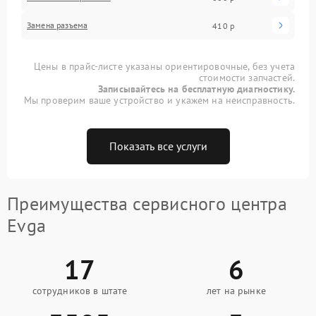
Замена разъема
410 р
Цены в прайс-листе указаны ориентировочные, без учета
стоимости запчастей.
Записывайтесь на бесплатную диагностику.
Мы проверим ваше устройство и укажем на неисправность.
Показать все услуги
Преимущества сервисного центра
Evga
17
6
сотрудников в штате
лет на рынке