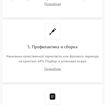
инфракрасной станции реболлинг или замена графического
Подробнее
чипа и дефектной памяти GDDR. Прошивка BIOS
программатором.
5. Профилактика и сборка
Нанесение качественной термопасты или фазового перехода
на кристалл GPU. Подбор и установка новых
термопрокладок правильной толщины на память и цепи
Подробнее
питания. Монтаж радиатора и бэкплейта, подключение и
проверка кулеров.