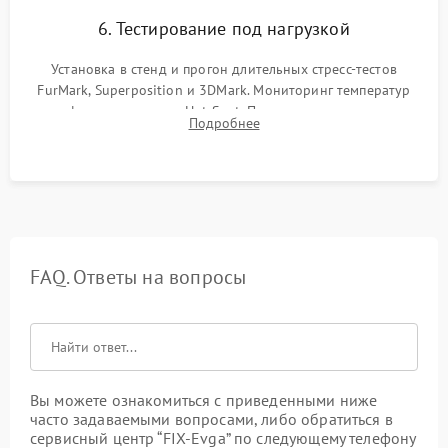
6. Тестирование под нагрузкой
Установка в стенд и прогон длительных стресс-тестов
FurMark, Superposition и 3DMark. Мониторинг температур
графического чипа и Hot Spot. Проверка на отсутствие
Подробнее
артефактов изображения, вылетов драйвера и зависаний.
FAQ. Ответы на вопросы
Вы можете ознакомиться с приведенными ниже
часто задаваемыми вопросами, либо обратиться в
сервисный центр “FIX-Evga” по следующему телефону