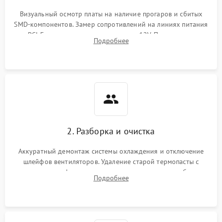
Визуальный осмотр платы на наличие прогаров и сбитых
SMD-компонентов. Замер сопротивлений на линиях питания
PCI-E и дополнительных разъемах 12V. Проверка на
Подробнее
короткое замыкание основных дросселей питания GPU и
памяти.
2. Разборка и очистка
Аккуратный демонтаж системы охлаждения и отключение
шлейфов вентиляторов. Удаление старой термопасты с
кристалла графического чипа и термопрокладок с банок
Подробнее
памяти и зоны VRM. Очистка платы от пыли и окислов.