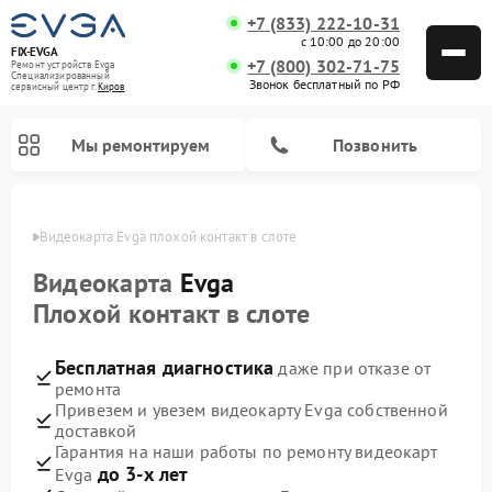
+7 (833) 222-10-31
с 10:00 до 20:00
FIX-EVGA
+7 (800) 302-71-75
Ремонт устройств Evga
Специализированный
Звонок бесплатный по РФ
cервисный центр г.
Киров
Мы ремонтируем
Позвонить
ирове
Видеокарта Evga плохой контакт в слоте
Видеокарта
Evga
Плохой контакт в слоте
Бесплатная диагностика
даже при отказе от
ремонта
Привезем и увезем видеокарту Evga собственной
доставкой
Гарантия на наши работы по ремонту видеокарт
до 3-х лет
Evga