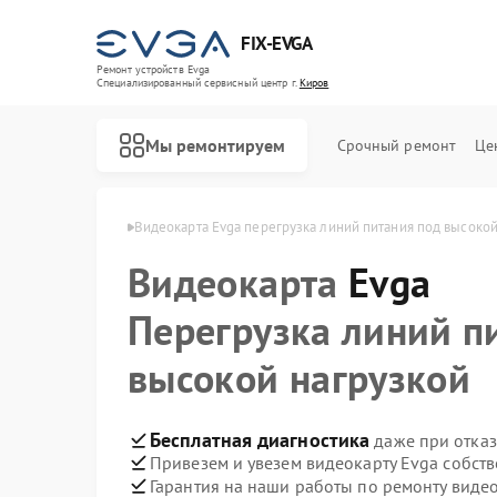
FIX-EVGA
Ремонт устройств Evga
Специализированный cервисный центр г.
Киров
Мы ремонтируем
Срочный ремонт
Це
окарт Evga в Кирове
Видеокарта Evga перегрузка линий питания под высокой
Видеокарта
Evga
Перегрузка линий п
высокой нагрузкой
Бесплатная диагностика
даже при отказ
Привезем и увезем видеокарту Evga собст
Гарантия на наши работы по ремонту виде