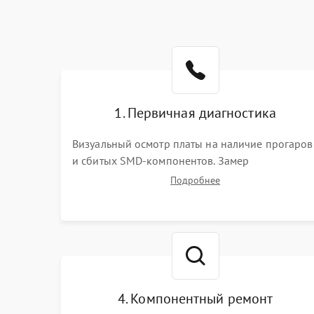
1. Первичная диагностика
Визуальный осмотр платы на наличие прогаров
и сбитых SMD-компонентов. Замер
сопротивлений на линиях питания PCI-E и
Подробнее
дополнительных разъемах 12V. Проверка на
короткое замыкание основных дросселей
питания GPU и памяти.
4. Компонентный ремонт