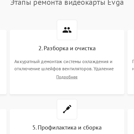
Этапы ремонта видеокарты Evga
2. Разборка и очистка
Аккуратный демонтаж системы охлаждения и
отключение шлейфов вентиляторов. Удаление
старой термопасты с кристалла графического
Подробнее
чипа и термопрокладок с банок памяти и зоны
VRM. Очистка платы от пыли и окислов.
5. Профилактика и сборка