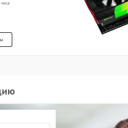
 часа
ны
цию