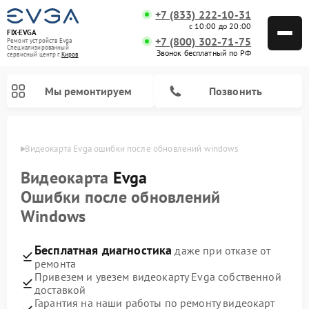
+7 (833) 222-10-31
с 10:00 до 20:00
FIX-EVGA
+7 (800) 302-71-75
Ремонт устройств Evga
Специализированный
Звонок бесплатный по РФ
cервисный центр г.
Киров
Мы ремонтируем
Позвонить
ирове
Видеокарта Evga ошибки после обновлений windows
Видеокарта
Evga
Ошибки после обновлений
Windows
Бесплатная диагностика
даже при отказе от
ремонта
Привезем и увезем видеокарту Evga собственной
доставкой
Гарантия на наши работы по ремонту видеокарт