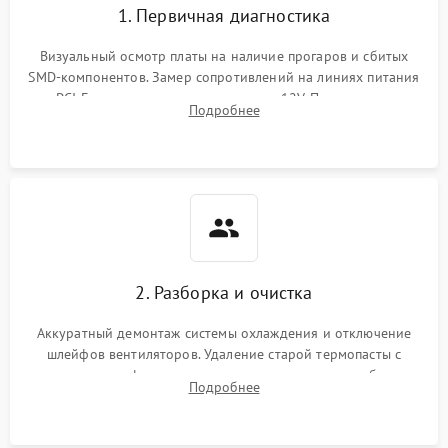
1. Первичная диагностика
Визуальный осмотр платы на наличие прогаров и сбитых
SMD-компонентов. Замер сопротивлений на линиях питания
PCI-E и дополнительных разъемах 12V. Проверка на
Подробнее
короткое замыкание основных дросселей питания GPU и
памяти.
2. Разборка и очистка
Аккуратный демонтаж системы охлаждения и отключение
шлейфов вентиляторов. Удаление старой термопасты с
кристалла графического чипа и термопрокладок с банок
Подробнее
памяти и зоны VRM. Очистка платы от пыли и окислов.