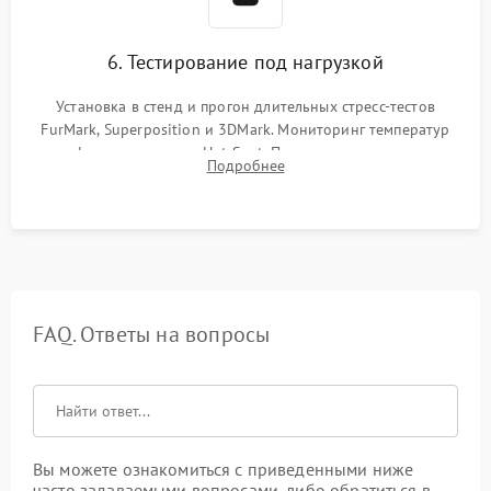
6. Тестирование под нагрузкой
Установка в стенд и прогон длительных стресс-тестов
FurMark, Superposition и 3DMark. Мониторинг температур
графического чипа и Hot Spot. Проверка на отсутствие
Подробнее
артефактов изображения, вылетов драйвера и зависаний.
FAQ. Ответы на вопросы
Вы можете ознакомиться с приведенными ниже
часто задаваемыми вопросами, либо обратиться в