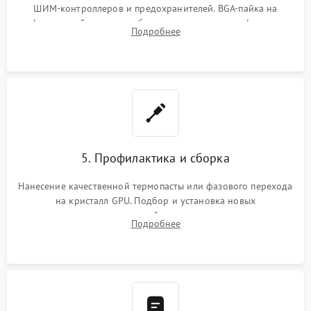
ШИМ-контроллеров и предохранителей. BGA-пайка на
инфракрасной станции реболлинг или замена графического
Подробнее
чипа и дефектной памяти GDDR. Прошивка BIOS
программатором.
5. Профилактика и сборка
Нанесение качественной термопасты или фазового перехода
на кристалл GPU. Подбор и установка новых
термопрокладок правильной толщины на память и цепи
Подробнее
питания. Монтаж радиатора и бэкплейта, подключение и
проверка кулеров.