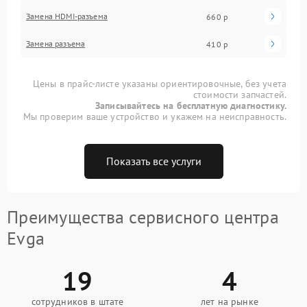
Замена HDMI-разъема
660 р
Замена разъема
410 р
Цены в прайс-листе указаны ориентировочные, без учета
стоимости запчастей.
Записывайтесь на бесплатную диагностику.
Мы проверим ваше устройство и укажем на неисправность.
Показать все услуги
Преимущества сервисного центра
Evga
19
4
сотрудников в штате
лет на рынке