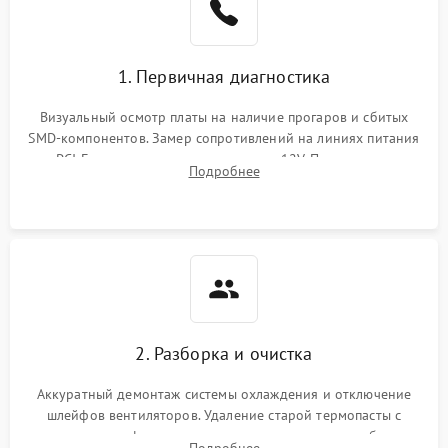
1. Первичная диагностика
Визуальный осмотр платы на наличие прогаров и сбитых
SMD-компонентов. Замер сопротивлений на линиях питания
PCI-E и дополнительных разъемах 12V. Проверка на
Подробнее
короткое замыкание основных дросселей питания GPU и
памяти.
2. Разборка и очистка
Аккуратный демонтаж системы охлаждения и отключение
шлейфов вентиляторов. Удаление старой термопасты с
кристалла графического чипа и термопрокладок с банок