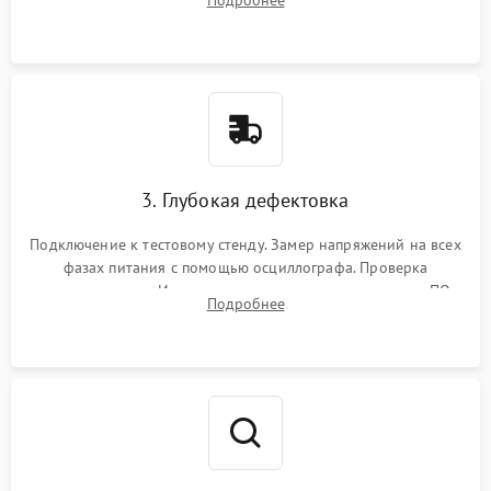
Подробнее
памяти и зоны VRM. Очистка платы от пыли и окислов.
3. Глубокая дефектовка
Подключение к тестовому стенду. Замер напряжений на всех
фазах питания с помощью осциллографа. Проверка
инициализации. Использование специализированного ПО
Подробнее
MATS