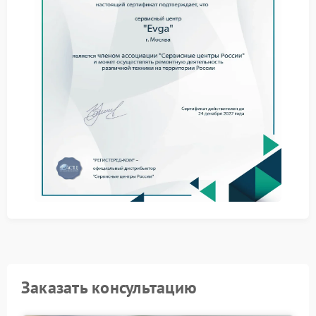
случаев предполагает точную последовательность
действий. Основные этапы:
Аппаратная диагностика для исключения
физических повреждений.
Определение оригинальной ревизии устройства и
поиск валидного файла BIOS.
Перепрошивка памяти через интерфейс SPI с
использованием профессионального
оборудования.
Для успешного выполнения работ нужен доступ к
технической базе и опыт. Рекомендуется
обращаться в официальный сервисный центр EVGA,
где есть необходимые инструменты и оригинальные
микропрограммы. Это гарантирует, что устройство
вернется к рабочему состоянию с полным
сохранением функционала.
Заказать консультацию