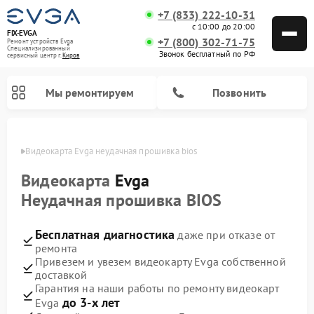
+7 (833) 222-10-31
с 10:00 до 20:00
FIX-EVGA
+7 (800) 302-71-75
Ремонт устройств Evga
Специализированный
Звонок бесплатный по РФ
cервисный центр г.
Киров
Мы ремонтируем
Позвонить
ирове
Видеокарта Evga неудачная прошивка bios
Видеокарта
Evga
Неудачная прошивка BIOS
Бесплатная диагностика
даже при отказе от
ремонта
Привезем и увезем видеокарту Evga собственной
доставкой
Гарантия на наши работы по ремонту видеокарт
до 3-х лет
Evga