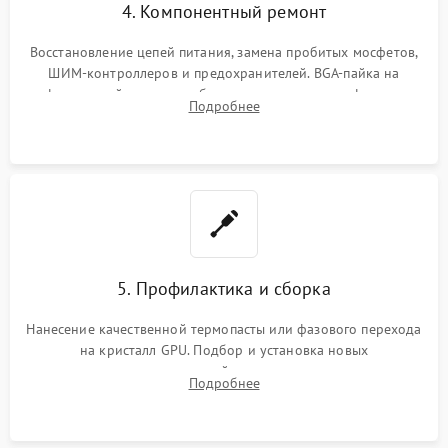
4. Компонентный ремонт
Восстановление цепей питания, замена пробитых мосфетов,
ШИМ-контроллеров и предохранителей. BGA-пайка на
инфракрасной станции реболлинг или замена графического
Подробнее
чипа и дефектной памяти GDDR. Прошивка BIOS
программатором.
5. Профилактика и сборка
Нанесение качественной термопасты или фазового перехода
на кристалл GPU. Подбор и установка новых
термопрокладок правильной толщины на память и цепи
Подробнее
питания. Монтаж радиатора и бэкплейта, подключение и
проверка кулеров.