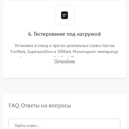
6. Тестирование под нагрузкой
Установка в стенд и прогон длительных стресс-тестов
FurMark, Superposition и 3DMark. Мониторинг температур
графического чипа и Hot Spot. Проверка на отсутствие
Подробнее
артефактов изображения, вылетов драйвера и зависаний.
FAQ. Ответы на вопросы