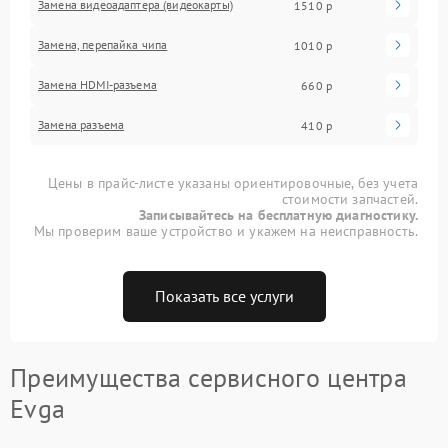
Замена видеоадаптера (видеокарты)
1510 р
Замена, перепайка чипа
1010 р
Замена HDMI-разъема
660 р
Замена разъема
410 р
Цены в прайс-листе указаны ориентировочные, без учета
стоимости запчастей.
Записывайтесь на бесплатную диагностику.
Мы проверим ваше устройство и укажем на неисправность.
Показать все услуги
Преимущества сервисного центра
Evga