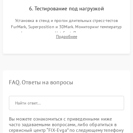
6. Тестирование под нагрузкой
Установка в стенд и прогон длительных стресс-тестов
FurMark, Superposition и 3DMark. Мониторинг температур
графического чипа и Hot Spot. Проверка на отсутствие
Подробнее
артефактов изображения, вылетов драйвера и зависаний.
FAQ. Ответы на вопросы
Вы можете ознакомиться с приведенными ниже
часто задаваемыми вопросами, либо обратиться в
сервисный центр “FIX-Evga” по следующему телефону