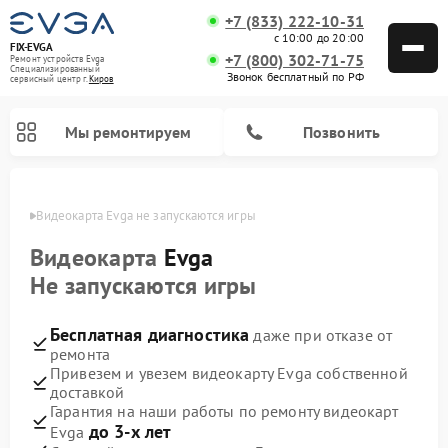
+7 (833) 222-10-31
с 10:00 до 20:00
FIX-EVGA
+7 (800) 302-71-75
Ремонт устройств Evga
Специализированный
Звонок бесплатный по РФ
cервисный центр г.
Киров
Мы ремонтируем
Позвонить
ирове
Видеокарта Evga не запускаются игры
Видеокарта
Evga
Не запускаются игры
Бесплатная диагностика
даже при отказе от
ремонта
Привезем и увезем видеокарту Evga собственной
доставкой
Гарантия на наши работы по ремонту видеокарт
до 3-х лет
Evga