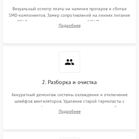
Визуальный осмотр платы на наличие прогаров и сбитых
SMD-компонентов. Замер сопротивлений на линиях питания
PCI-E и дополнительных разъемах 12V. Проверка на
Подробнее
короткое замыкание основных дросселей питания GPU и
памяти.
2. Разборка и очистка
Аккуратный демонтаж системы охлаждения и отключение
шлейфов вентиляторов. Удаление старой термопасты с
кристалла графического чипа и термопрокладок с банок
Подробнее
памяти и зоны VRM. Очистка платы от пыли и окислов.