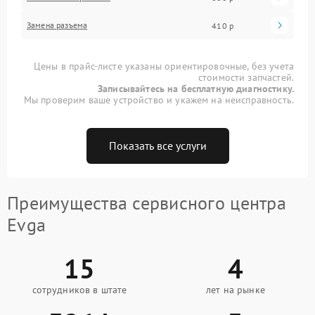
Замена разъема
410 р
Цены в прайс-листе указаны ориентировочные, без учета
стоимости запчастей.
Записывайтесь на бесплатную диагностику.
Мы проверим ваше устройство и укажем на неисправность.
Показать все услуги
Преимущества сервисного центра
Evga
15
4
сотрудников в штате
лет на рынке