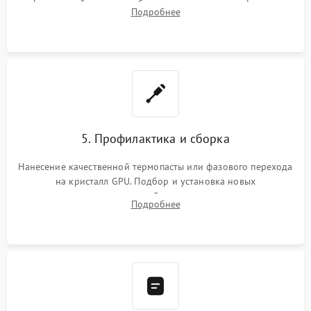
инфракрасной станции реболлинг или замена графического
Подробнее
чипа и дефектной памяти GDDR. Прошивка BIOS
программатором.
5. Профилактика и сборка
Нанесение качественной термопасты или фазового перехода
на кристалл GPU. Подбор и установка новых
термопрокладок правильной толщины на память и цепи
Подробнее
питания. Монтаж радиатора и бэкплейта, подключение и
проверка кулеров.