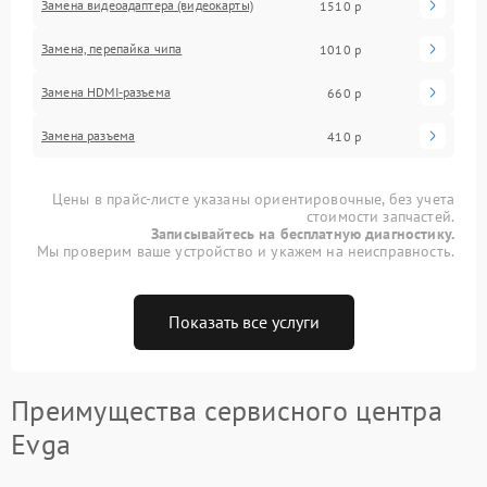
Замена видеоадаптера (видеокарты)
1510 р
Замена, перепайка чипа
1010 р
Замена HDMI-разъема
660 р
Замена разъема
410 р
Цены в прайс-листе указаны ориентировочные, без учета
стоимости запчастей.
Записывайтесь на бесплатную диагностику.
Мы проверим ваше устройство и укажем на неисправность.
Показать все услуги
Преимущества сервисного центра
Evga