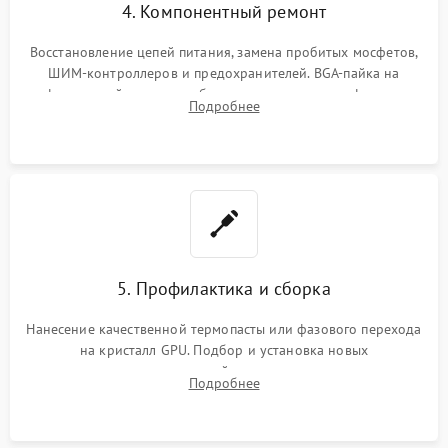
4. Компонентный ремонт
Восстановление цепей питания, замена пробитых мосфетов,
ШИМ-контроллеров и предохранителей. BGA-пайка на
инфракрасной станции реболлинг или замена графического
Подробнее
чипа и дефектной памяти GDDR. Прошивка BIOS
программатором.
5. Профилактика и сборка
Нанесение качественной термопасты или фазового перехода
на кристалл GPU. Подбор и установка новых
термопрокладок правильной толщины на память и цепи
Подробнее
питания. Монтаж радиатора и бэкплейта, подключение и
проверка кулеров.