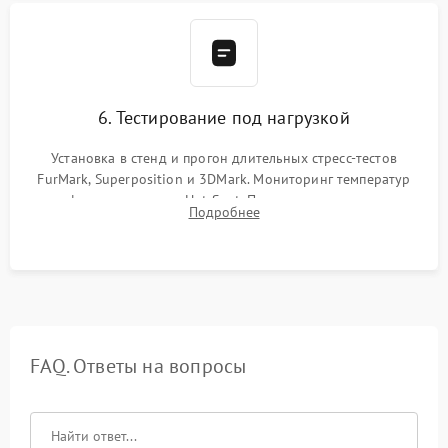
6. Тестирование под нагрузкой
Установка в стенд и прогон длительных стресс-тестов
FurMark, Superposition и 3DMark. Мониторинг температур
графического чипа и Hot Spot. Проверка на отсутствие
Подробнее
артефактов изображения, вылетов драйвера и зависаний.
FAQ. Ответы на вопросы