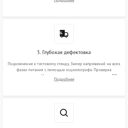
Подробнее
памяти и зоны VRM. Очистка платы от пыли и окислов.
3. Глубокая дефектовка
Подключение к тестовому стенду. Замер напряжений на всех
фазах питания с помощью осциллографа. Проверка
инициализации. Использование специализированного ПО
Подробнее
MATS