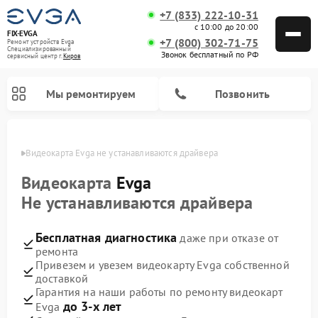
+7 (833) 222-10-31
с 10:00 до 20:00
FIX-EVGA
+7 (800) 302-71-75
Ремонт устройств Evga
Специализированный
Звонок бесплатный по РФ
cервисный центр г.
Киров
Мы ремонтируем
Позвонить
ирове
Видеокарта Evga не устанавливаются драйвера
Видеокарта
Evga
Не устанавливаются драйвера
Бесплатная диагностика
даже при отказе от
ремонта
Привезем и увезем видеокарту Evga собственной
доставкой
Гарантия на наши работы по ремонту видеокарт
до 3-х лет
Evga