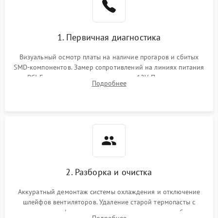
1. Первичная диагностика
Визуальный осмотр платы на наличие прогаров и сбитых
SMD-компонентов. Замер сопротивлений на линиях питания
PCI-E и дополнительных разъемах 12V. Проверка на
Подробнее
короткое замыкание основных дросселей питания GPU и
памяти.
2. Разборка и очистка
Аккуратный демонтаж системы охлаждения и отключение
шлейфов вентиляторов. Удаление старой термопасты с
кристалла графического чипа и термопрокладок с банок