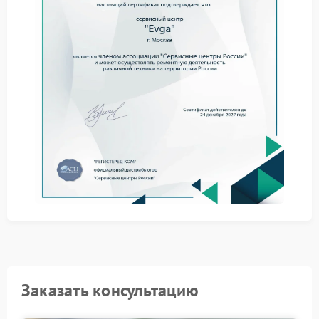
Порядок устранения
неполравности
Процесс выполняется по четкому алгоритму, что
обеспечивает надежный результат. Работы в сервисе
Evga проводятся с применением
специализированного оборудования.
Полное удаление всех следов предыдущих
драйверов и вспомогательного ПО.
Аппаратная диагностика платы на предмет сбоя
электронных компонентов.
При необходимости — обновление микрокода
устройства до актуальной версии.
Финальным этапом является установка рабочих
драйверов. Для гарантированного решения задачи
рекомендуется обратиться в сервисный центр Evga,
где используется оригинальное программное
обеспечение и методики производителя.
Заказать консультацию