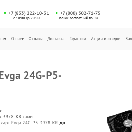
+7 (833) 222-10-31
+7 (800) 302-71-75
с 10:00 до 20:00
Звонок бесплатный по РФ
ны
О нас
Отзывы
Доставка
Гарантии
Акции и скидки
Зая
Evga 24G-P5-
е
5-3978-KR сами
до
еокарт Evga 24G-P5-3978-KR