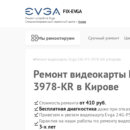
FIX-EVGA
Ремонт устройств Evga
Специализированный cервисный центр г.
Киров
Мы ремонтируем
Срочный ремонт
Це
окарт Evga в Кирове
Ремонт видеокарты Evga 24G-P5-3978-KR в Кирове
Ремонт видеокарты 
3978-KR в Кирове
от 410 руб.
Стоимость ремонта
Бесплатная диагностика
даже при отказ
Привезем и увезем видеокарту Evga 24G-P
Гарантия на наши работы по ремонту вид
3-х лет