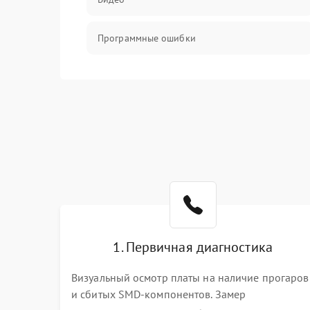
Программные ошибки
Интерфейсные и коммуникационные
проблемы
Питание
Электропитание
ПО
Электронные компоненты
1. Первичная диагностика
Визуальный осмотр платы на наличие прогаров
Интерфейсы
и сбитых SMD-компонентов. Замер