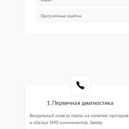
Программные ошибки
Интерфейсные и коммуникационные
проблемы
Питание
Электропитание
ПО
Электронные компоненты
1. Первичная диагностика
Визуальный осмотр платы на наличие прогаров
Интерфейсы
и сбитых SMD-компонентов. Замер