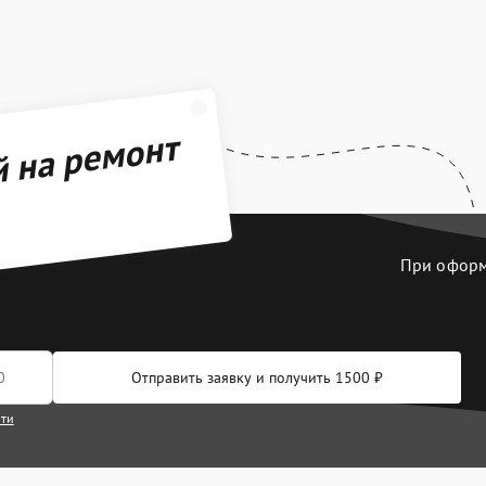
й на ремонт
При оформл
Отправить заявку и получить 1500 ₽
сти