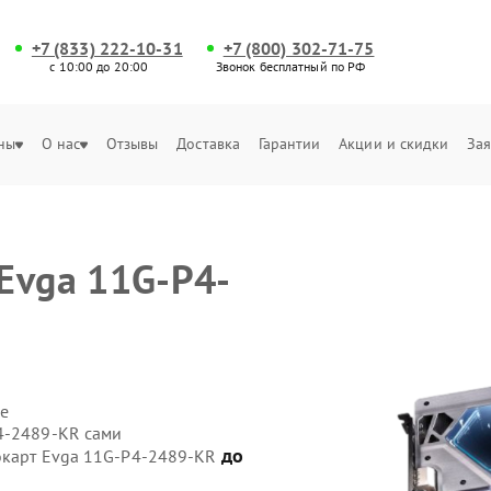
+7 (833) 222-10-31
+7 (800) 302-71-75
с 10:00 до 20:00
Звонок бесплатный по РФ
ны
О нас
Отзывы
Доставка
Гарантии
Акции и скидки
Зая
Evga 11G-P4-
е
4-2489-KR сами
до
еокарт Evga 11G-P4-2489-KR