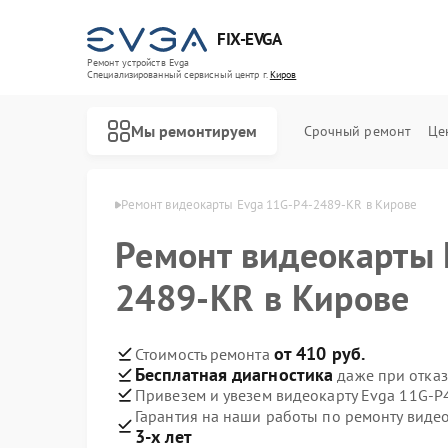
FIX-EVGA
Ремонт устройств Evga
Специализированный cервисный центр г.
Киров
Мы ремонтируем
Срочный ремонт
Це
окарт Evga в Кирове
Ремонт видеокарты Evga 11G-P4-2489-KR в Кирове
Ремонт видеокарты 
2489-KR в Кирове
от 410 руб.
Стоимость ремонта
Бесплатная диагностика
даже при отказ
Привезем и увезем видеокарту Evga 11G-P
Гарантия на наши работы по ремонту вид
3-х лет