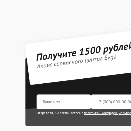
Получите 1500 рубле
Акция сервисного центра Evga
Отправляя, Вы соглашаетесь с
политикой конфиденциально