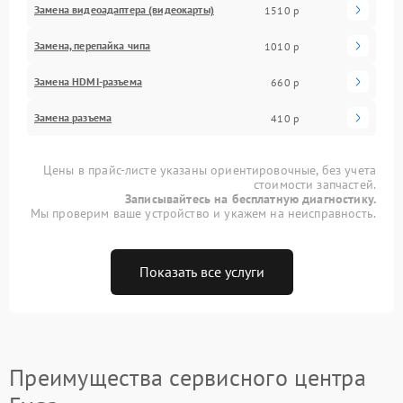
Замена видеоадаптера (видеокарты)
1510 р
Замена, перепайка чипа
1010 р
Замена HDMI-разъема
660 р
Замена разъема
410 р
Цены в прайс-листе указаны ориентировочные, без учета
стоимости запчастей.
Записывайтесь на бесплатную диагностику.
Мы проверим ваше устройство и укажем на неисправность.
Показать все услуги
Преимущества сервисного центра