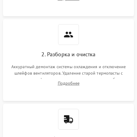
короткое замыкание основных дросселей питания GPU и
Режим работы
памяти.
ПО/Микропрограмма
2. Разборка и очистка
Аккуратный демонтаж системы охлаждения и отключение
шлейфов вентиляторов. Удаление старой термопасты с
кристалла графического чипа и термопрокладок с банок
Подробнее
памяти и зоны VRM. Очистка платы от пыли и окислов.