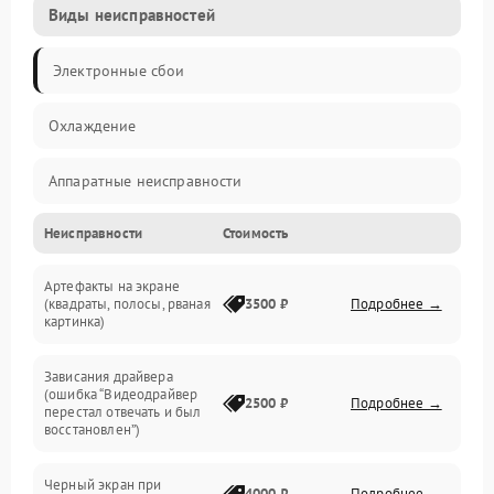
Виды неисправностей
Электронные сбои
Охлаждение
Аппаратные неисправности
Неисправности
Стоимость
Перегрев и термопроблемы
Артефакты на экране
Видео
(квадраты, полосы, рваная
3500 ₽
Подробнее →
картинка)
Программные ошибки
Зависания драйвера
(ошибка “Видеодрайвер
Интерфейсные и коммуникационные проблемы
2500 ₽
Подробнее →
перестал отвечать и был
восстановлен”)
Питание
Черный экран при
4000 ₽
Подробнее →