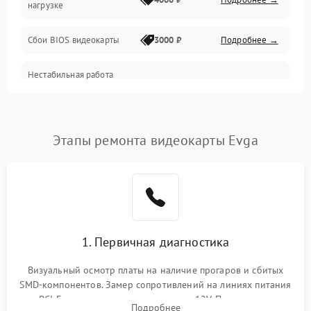
нагрузке
Электропитание
Сбои BIOS видеокарты
3000 ₽
Подробнее →
ПО
Нестабильная работа
Электронные компоненты
после обновления
2000 ₽
Подробнее →
драйверов
Интерфейсы
Этапы ремонта видеокарты Evga
Общие поломки
Система охлаждения
Экран (дисплей)
1. Первичная диагностика
Программные сбои
Визуальный осмотр платы на наличие прогаров и сбитых
SMD-компонентов. Замер сопротивлений на линиях питания
Механические повреждения
PCI-E и дополнительных разъемах 12V. Проверка на
Подробнее