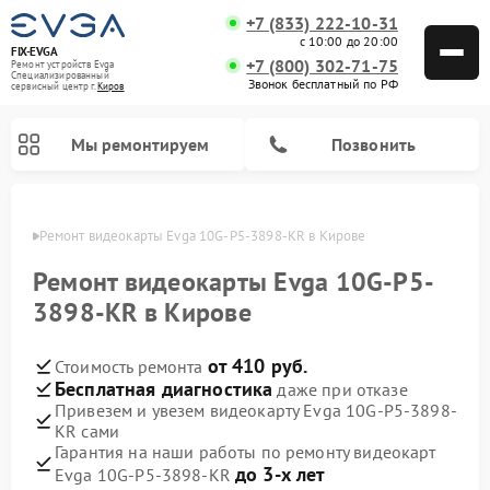
+7 (833) 222-10-31
с 10:00 до 20:00
FIX-EVGA
+7 (800) 302-71-75
Ремонт устройств Evga
Специализированный
Звонок бесплатный по РФ
cервисный центр г.
Киров
Мы ремонтируем
Позвонить
ирове
Ремонт видеокарты Evga 10G-P5-3898-KR в Кирове
Ремонт видеокарты Evga 10G-P5-
3898-KR в Кирове
от 410 руб.
Стоимость ремонта
Бесплатная диагностика
даже при отказе
Привезем и увезем видеокарту Evga 10G-P5-3898-
KR сами
Гарантия на наши работы по ремонту видеокарт
до 3-х лет
Evga 10G-P5-3898-KR