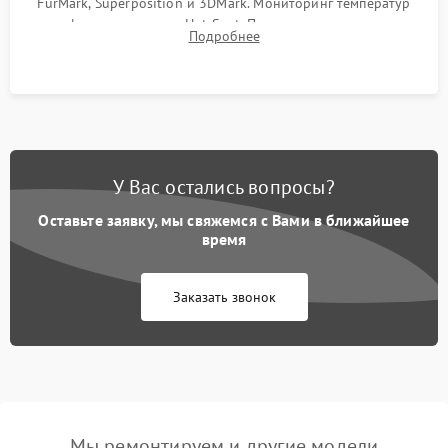
FurMark, Superposition и 3DMark. Мониторинг температур
графического чипа и Hot Spot. Проверка на отсутствие
Подробнее
артефактов изображения, вылетов драйвера и зависаний.
У Вас остались вопросы?
Оставьте заявку, мы свяжемся с Вами в ближайшее
время
Заказать звонок
Мы ремонтируем и другие модели