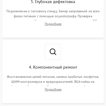
3. Глубокая дефектовка
Подключение к тестовому стенду. Замер напряжений на всех
фазах питания с помощью осциллографа. Проверка
инициализации. Использование специализированного ПО
Подробнее
MATS
4. Компонентный ремонт
Восстановление цепей питания, замена пробитых мосфетов,
ШИМ-контроллеров и предохранителей. BGA-пайка на
инфракрасной станции реболлинг или замена графического
Подробнее
чипа и дефектной памяти GDDR. Прошивка BIOS
программатором.