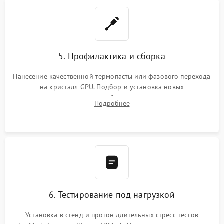
5. Профилактика и сборка
Нанесение качественной термопасты или фазового перехода
на кристалл GPU. Подбор и установка новых
термопрокладок правильной толщины на память и цепи
Подробнее
питания. Монтаж радиатора и бэкплейта, подключение и
проверка кулеров.
6. Тестирование под нагрузкой
Установка в стенд и прогон длительных стресс-тестов