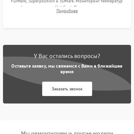
FurMark, Superposition и 3DMark. Мониторинг температур
графического чипа и Hot Spot. Проверка на отсутствие
Подробнее
артефактов изображения, вылетов драйвера и зависаний.
У Вас остались вопросы?
Оставьте заявку, мы свяжемся с Вами в ближайшее
время
Заказать звонок
Мы ремонтируем и другие модели