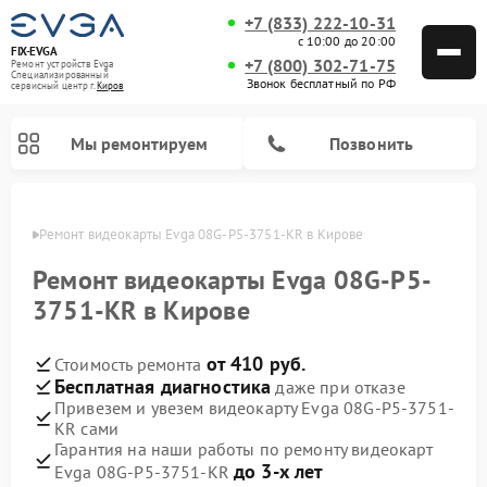
+7 (833) 222-10-31
с 10:00 до 20:00
FIX-EVGA
+7 (800) 302-71-75
Ремонт устройств Evga
Специализированный
Звонок бесплатный по РФ
cервисный центр г.
Киров
Мы ремонтируем
Позвонить
ирове
Ремонт видеокарты Evga 08G-P5-3751-KR в Кирове
Ремонт видеокарты Evga 08G-P5-
3751-KR в Кирове
от 410 руб.
Стоимость ремонта
Бесплатная диагностика
даже при отказе
Привезем и увезем видеокарту Evga 08G-P5-3751-
KR сами
Гарантия на наши работы по ремонту видеокарт
до 3-х лет
Evga 08G-P5-3751-KR