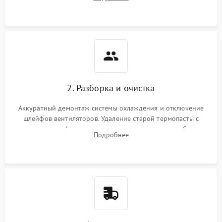
короткое замыкание основных дросселей питания GPU и
Режим работы
памяти.
ПО/Микропрограмма
2. Разборка и очистка
Аккуратный демонтаж системы охлаждения и отключение
шлейфов вентиляторов. Удаление старой термопасты с
кристалла графического чипа и термопрокладок с банок
Подробнее
памяти и зоны VRM. Очистка платы от пыли и окислов.