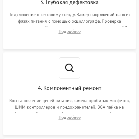
3. Глубокая дефектовка
Подключение к тестовому стенду. Замер напряжений на всех
фазах питания с помощью осциллографа. Проверка
инициализации. Использование специализированного ПО
Подробнее
MATS
4. Компонентный ремонт
Восстановление цепей питания, замена пробитых мосфетов,
ШИМ-контроллеров и предохранителей. BGA-пайка на
инфракрасной станции реболлинг или замена графического
Подробнее
чипа и дефектной памяти GDDR. Прошивка BIOS
программатором.