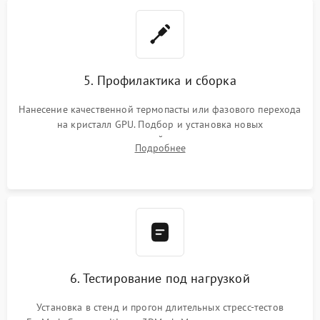
5. Профилактика и сборка
Нанесение качественной термопасты или фазового перехода
на кристалл GPU. Подбор и установка новых
термопрокладок правильной толщины на память и цепи
Подробнее
питания. Монтаж радиатора и бэкплейта, подключение и
проверка кулеров.
6. Тестирование под нагрузкой
Установка в стенд и прогон длительных стресс-тестов