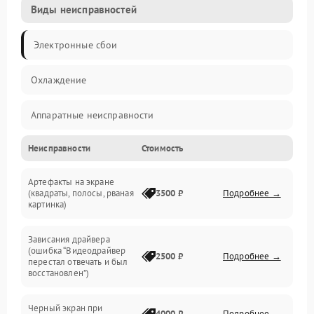
Виды неисправностей
Электронные сбои
Охлаждение
Аппаратные неисправности
Неисправности
Стоимость
Перегрев и термопроблемы
Артефакты на экране
Видео
(квадраты, полосы, рваная
3500 ₽
Подробнее →
картинка)
Программные ошибки
Зависания драйвера
(ошибка “Видеодрайвер
Интерфейсные и коммуникационные проблемы
2500 ₽
Подробнее →
перестал отвечать и был
восстановлен”)
Питание
Черный экран при
4000 ₽
Подробнее →