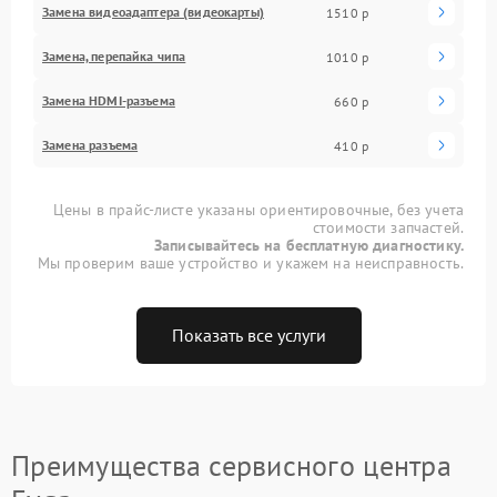
Замена видеоадаптера (видеокарты)
1510 р
Замена, перепайка чипа
1010 р
Замена HDMI-разъема
660 р
Замена разъема
410 р
Цены в прайс-листе указаны ориентировочные, без учета
стоимости запчастей.
Записывайтесь на бесплатную диагностику.
Мы проверим ваше устройство и укажем на неисправность.
Показать все услуги
Преимущества сервисного центра