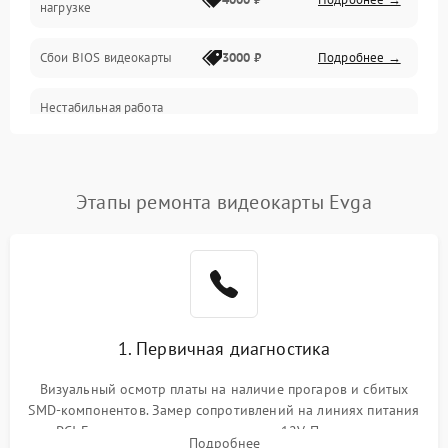
нагрузке
Электропитание
Сбои BIOS видеокарты
3000 ₽
Подробнее →
ПО
Нестабильная работа
Электронные компоненты
после обновления
2000 ₽
Подробнее →
драйверов
Интерфейсы
Этапы ремонта видеокарты Evga
Общие поломки
Система охлаждения
Экран (дисплей)
1. Первичная диагностика
Программные сбои
Визуальный осмотр платы на наличие прогаров и сбитых
SMD-компонентов. Замер сопротивлений на линиях питания
Механические повреждения
PCI-E и дополнительных разъемах 12V. Проверка на
Подробнее