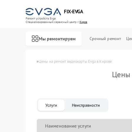
FIX-EVGA
Ремонт устройств Evga
Специализированный cервисный центр г.
Киров
Мы ремонтируем
Срочный ремонт
Це
Главная
Цены
Цены на ремонт видеокарты Evga в Кирове
Цены 
Услуги
Неисправности
Наименование услуги