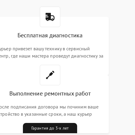
Бесплатная диагностика
урьер привезет вашу технику в сервисный
ентр, где наши мастера проведут диагностику за
0 минут
Выполнение ремонтных работ
осле подписания договора мы починим ваше
стройство в указанные сроки, а наш курьер
ривезет его к вам вместе с гарантийным
алоном бесплатно
Гарантия до 3-х лет