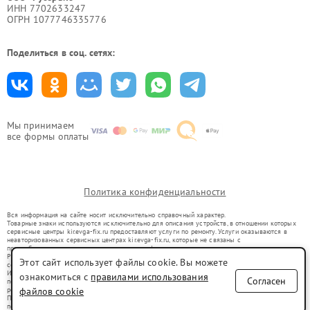
ИНН 7702633247
ОГРН 1077746335776
Поделиться в соц. сетях:
Мы принимаем
все формы оплаты
Политика конфиденциальности
Вся информация на сайте носит исключительно справочный характер.
Товарные знаки используются исключительно для описания устройств, в отношении которых
сервисные центры kir.evga-fix.ru предоставляют услуги по ремонту. Услуги оказываются в
неавторизованных сервисных центрах kir.evga-fix.ru, которые не связаны с
правообладателями товарных знаков или их официальными представителями.
Ремонт осуществляется для устройств, уже введенных в гражданский оборот в соответствии
Этот сайт использует файлы cookie. Вы можете
со статьей 1487 ГК РФ.
Использование товарных знаков не преследует цели индивидуализации услуг или введения
ознакомиться с
правилами использования
Согласен
потребителей в заблуждение, а служит для информирования о предоставляемых услугах по
ремонту техники указанных брендов.
файлов cookie
Представленная на сайте информация не является публичной офертой, определяемой
положениями Статьи 437(2) Гражданского кодекса РФ