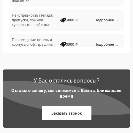
подсветки
Батарея
Неисправность тачпада:
Сеть и интернет
пропуски, прыжки
3000 ₽
Подробнее →
курсора, полный отказ
Система охлаждения
Повреждение петель и
корпуса: люфт, трещины,
3500 ₽
Подробнее →
деформация
Проблемы аккумулятора:
быстрая разрядка,
2500 ₽
Подробнее →
невозможность зарядки,
вздутие
У Вас остались вопросы?
Оставьте заявку, мы свяжемся с Вами в ближайшее
Неисправность зарядного
время
устройства или разъёма
2000 ₽
Подробнее →
питания
Заказать звонок
Перегрев из‑за пыли,
износа термопасты или
2500 ₽
Подробнее →
неисправности кулера