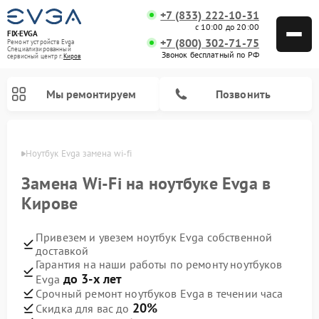
+7 (833) 222-10-31
с 10:00 до 20:00
FIX-EVGA
+7 (800) 302-71-75
Ремонт устройств Evga
Специализированный
Звонок бесплатный по РФ
cервисный центр г.
Киров
Мы ремонтируем
Позвонить
ирове
Ноутбук Evga замена wi-fi
Замена Wi-Fi на ноутбуке Evga в
Кирове
Привезем и увезем ноутбук Evga собственной
доставкой
Гарантия на наши работы по ремонту ноутбуков
до 3-х лет
Evga
Срочный ремонт ноутбуков Evga в течении часа
20%
Скидка для вас до