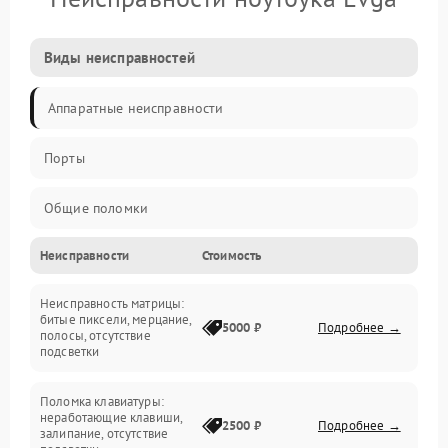
Виды неисправностей
Аппаратные неисправности
Порты
Общие поломки
Неисправности
Стоимость
Устройства
Неисправность матрицы:
Программные ошибки
битые пиксели, мерцание,
5000 ₽
Подробнее →
полосы, отсутствие
подсветки
Электрические и системные сбои
Поломка клавиатуры:
Интерфейсные проблемы
неработающие клавиши,
2500 ₽
Подробнее →
залипание, отсутствие