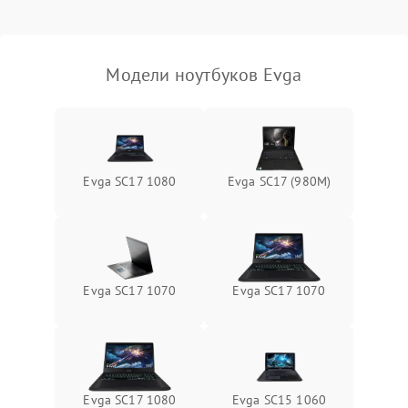
Выход из строя SSD или
HDD: медленная загрузка,
3000 ₽
Подробнее →
ошибки чтения,
пропадание диска
Модели ноутбуков Evga
Неисправность
оперативной памяти:
2000 ₽
Подробнее →
вылеты приложений,
синие экраны
Evga SC17 1080
Evga SC17 (980M)
Проблемы Wi‑Fi или
2500 ₽
Подробнее →
Bluetooth модулей
Evga SC17 1070
Evga SC17 1070
Evga SC17 1080
Evga SC15 1060