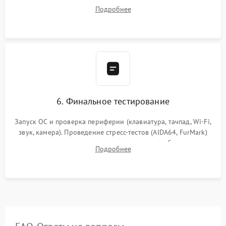
системы охлаждения, подключение всех внутренних
Подробнее
шлейфов, модулей памяти и накопителей. Предварительная
сборка корпуса.
6. Финальное тестирование
Запуск ОС и проверка периферии (клавиатура, тачпад, Wi-Fi,
звук, камера). Проведение стресс-тестов (AIDA64, FurMark)
для контроля температурного режима и стабильности
Подробнее
системы под пиковой нагрузкой.