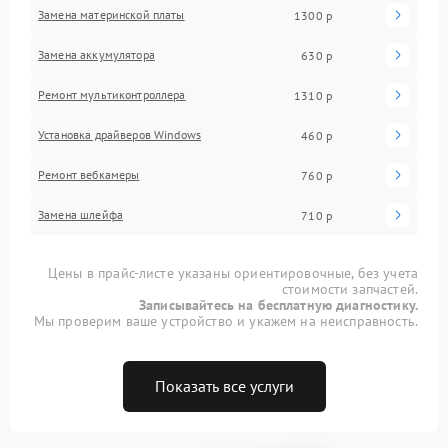
Замена материнской платы
1300 р
Замена аккумулятора
630 р
Ремонт мультиконтроллера
1310 р
Установка драйверов Windows
460 р
Ремонт вебкамеры
760 р
Замена шлейфа
710 р
Цены в прайс-листе указаны ориентировочные, без учета
стоимости запчастей.
Записывайтесь на бесплатную диагностику.
Мы проверим ваше устройство и укажем на неисправность.
Показать все услуги