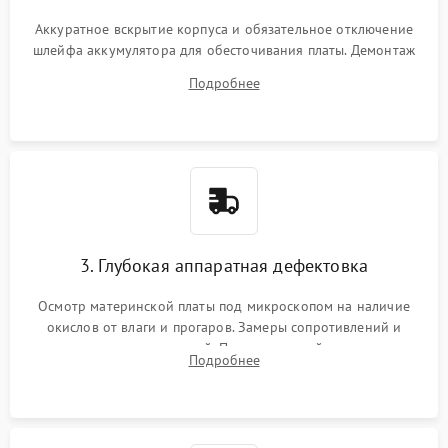
Аккуратное вскрытие корпуса и обязательное отключение
шлейфа аккумулятора для обесточивания платы. Демонтаж
системы охлаждения, очистка кулера от пыли и удаление
Подробнее
высохшей термопасты с кристаллов чипов.
3. Глубокая аппаратная дефектовка
Осмотр материнской платы под микроскопом на наличие
окислов от влаги и прогаров. Замеры сопротивлений и
дежурных напряжений. Проверка цепей питания,
Подробнее
мультиконтроллера, процессора и видеочипа.