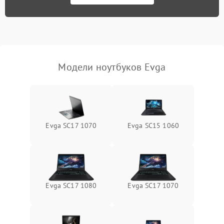
износа термопасты или
2500 ₽
Подробнее →
неисправности кулера
Выход из строя SSD или
HDD: медленная загрузка,
3000 ₽
Подробнее →
ошибки чтения,
пропадание диска
Модели ноутбуков Evga
Неисправность
оперативной памяти:
2000 ₽
Подробнее →
вылеты приложений,
синие экраны
Evga SC17 1070
Evga SC15 1060
Проблемы Wi‑Fi или
2500 ₽
Подробнее →
Bluetooth модулей
Evga SC17 1080
Evga SC17 1070