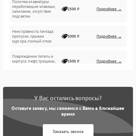
Поломка клавиатуры:
Интерфейсные проблемы
неработающие клавиши,
2500 ₽
Подробнее →
залипание, отсутствие
подсветки
Батарея
Неисправность тачпада:
Сеть и интернет
пропуски, прыжки
3000 ₽
Подробнее →
курсора, полный отказ
Система охлаждения
Повреждение петель и
корпуса: люфт, трещины,
3500 ₽
Подробнее →
деформация
Проблемы аккумулятора:
быстрая разрядка,
2500 ₽
Подробнее →
невозможность зарядки,
вздутие
У Вас остались вопросы?
Оставьте заявку, мы свяжемся с Вами в ближайшее
Неисправность зарядного
время
устройства или разъёма
2000 ₽
Подробнее →
питания
Заказать звонок
Перегрев из‑за пыли,