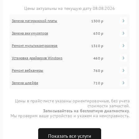
Цены актуальны на текущую дату 08.08.2026
Замена материнской платы
1300 р
Замена аккумулятора
630 р
Ремонт мультиконтроллера
1310 р
Установка драйверов Windows
460 р
Ремонт вебкамеры
760 р
Замена шлейфа
710 р
Цены в прайс-листе указаны ориентировочные, без учета
стоимости запчастей.
Записывайтесь на бесплатную диагностику.
Мы проверим ваше устройство и укажем на неисправность.
Показать все услуги