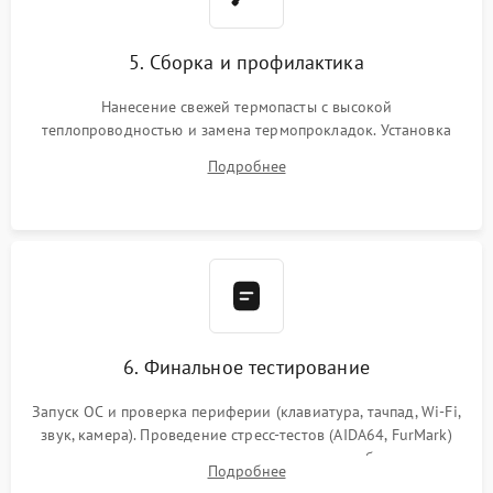
5. Сборка и профилактика
Нанесение свежей термопасты с высокой
теплопроводностью и замена термопрокладок. Установка
системы охлаждения, подключение всех внутренних
Подробнее
шлейфов, модулей памяти и накопителей. Предварительная
сборка корпуса.
6. Финальное тестирование
Запуск ОС и проверка периферии (клавиатура, тачпад, Wi-Fi,
звук, камера). Проведение стресс-тестов (AIDA64, FurMark)
для контроля температурного режима и стабильности
Подробнее
системы под пиковой нагрузкой.