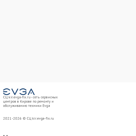
СЦ kir.evga-fix.ru - сеть сервисных
центров в Кирове по ремонту и
обслуживанию техники Evga
2021-2026 © СЦ kir.evga-fix.ru