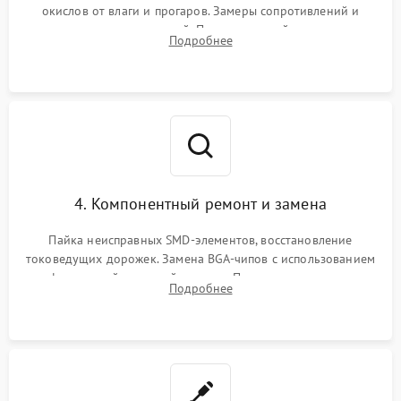
окислов от влаги и прогаров. Замеры сопротивлений и
дежурных напряжений. Проверка цепей питания,
Подробнее
мультиконтроллера, процессора и видеочипа.
4. Компонентный ремонт и замена
Пайка неисправных SMD-элементов, восстановление
токоведущих дорожек. Замена BGA-чипов с использованием
инфракрасной паяльной станции. Прошивка микросхемы
Подробнее
BIOS или замена поврежденных портов USB