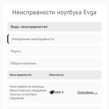
Неисправности ноутбука Evga
Виды неисправностей
Аппаратные неисправности
Порты
Общие поломки
Неисправности
Стоимость
Устройства
Неисправность матрицы:
Программные ошибки
битые пиксели, мерцание,
5000 ₽
Подробнее →
полосы, отсутствие
подсветки
Электрические и системные сбои