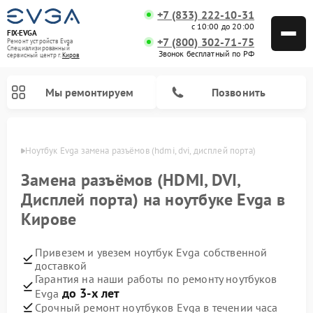
+7 (833) 222-10-31
с 10:00 до 20:00
FIX-EVGA
+7 (800) 302-71-75
Ремонт устройств Evga
Специализированный
Звонок бесплатный по РФ
cервисный центр г.
Киров
Мы ремонтируем
Позвонить
ирове
Ноутбук Evga замена разъёмов (hdmi, dvi, дисплей порта)
Замена разъёмов (HDMI, DVI,
Дисплей порта) на ноутбуке Evga в
Кирове
Привезем и увезем ноутбук Evga собственной
доставкой
Гарантия на наши работы по ремонту ноутбуков
до 3-х лет
Evga
Срочный ремонт ноутбуков Evga в течении часа