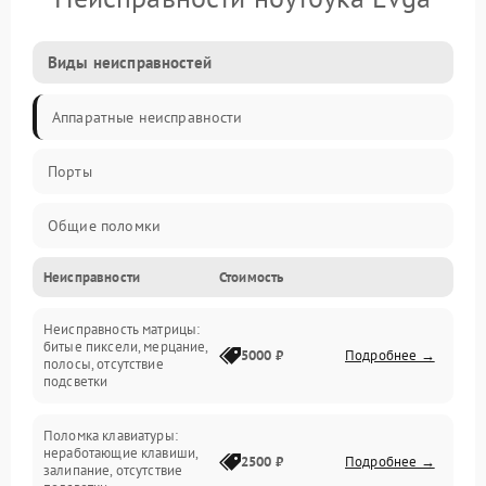
Виды неисправностей
Аппаратные неисправности
Порты
Общие поломки
Неисправности
Стоимость
Устройства
Неисправность матрицы:
Программные ошибки
битые пиксели, мерцание,
5000 ₽
Подробнее →
полосы, отсутствие
подсветки
Электрические и системные сбои
Поломка клавиатуры:
Интерфейсные проблемы
неработающие клавиши,
2500 ₽
Подробнее →
залипание, отсутствие