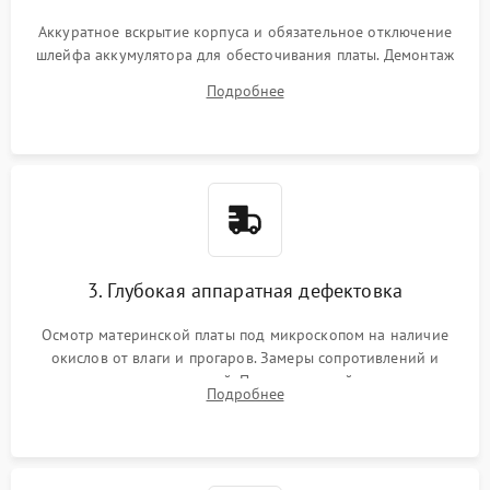
Аккуратное вскрытие корпуса и обязательное отключение
шлейфа аккумулятора для обесточивания платы. Демонтаж
системы охлаждения, очистка кулера от пыли и удаление
Подробнее
высохшей термопасты с кристаллов чипов.
3. Глубокая аппаратная дефектовка
Осмотр материнской платы под микроскопом на наличие
окислов от влаги и прогаров. Замеры сопротивлений и
дежурных напряжений. Проверка цепей питания,
Подробнее
мультиконтроллера, процессора и видеочипа.