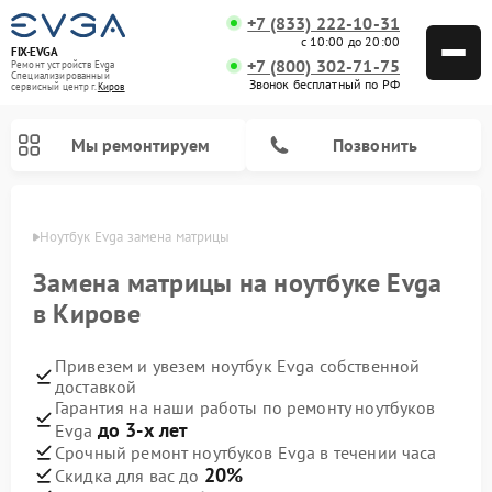
+7 (833) 222-10-31
с 10:00 до 20:00
FIX-EVGA
+7 (800) 302-71-75
Ремонт устройств Evga
Специализированный
Звонок бесплатный по РФ
cервисный центр г.
Киров
Мы ремонтируем
Позвонить
ирове
Ноутбук Evga замена матрицы
Замена матрицы на ноутбуке Evga
в Кирове
Привезем и увезем ноутбук Evga собственной
доставкой
Гарантия на наши работы по ремонту ноутбуков
до 3-х лет
Evga
Срочный ремонт ноутбуков Evga в течении часа
20%
Скидка для вас до