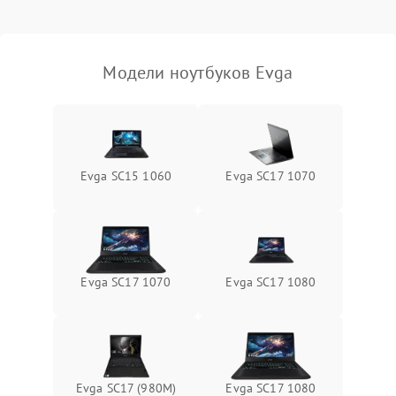
Выход из строя SSD или
HDD: медленная загрузка,
3000 ₽
Подробнее →
ошибки чтения,
пропадание диска
Модели ноутбуков Evga
Неисправность
оперативной памяти:
2000 ₽
Подробнее →
вылеты приложений,
синие экраны
Evga SC15 1060
Evga SC17 1070
Проблемы Wi‑Fi или
2500 ₽
Подробнее →
Bluetooth модулей
Evga SC17 1070
Evga SC17 1080
Evga SC17 (980M)
Evga SC17 1080