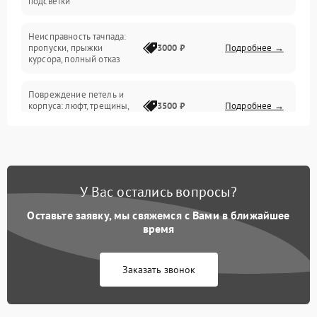
подсветки
Батарея
Неисправность тачпада:
Сеть и интернет
пропуски, прыжки
3000 ₽
Подробнее →
курсора, полный отказ
Система охлаждения
Повреждение петель и
корпуса: люфт, трещины,
3500 ₽
Подробнее →
деформация
Проблемы аккумулятора:
быстрая разрядка,
2500 ₽
Подробнее →
невозможность зарядки,
вздутие
У Вас остались вопросы?
Оставьте заявку, мы свяжемся с Вами в ближайшее
Неисправность зарядного
время
устройства или разъёма
2000 ₽
Подробнее →
питания
Заказать звонок
Перегрев из‑за пыли,
износа термопасты или
2500 ₽
Подробнее →
неисправности кулера