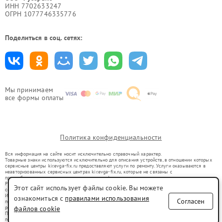
ИНН 7702633247
ОГРН 1077746335776
Поделиться в соц. сетях:
Мы принимаем
все формы оплаты
Политика конфиденциальности
Вся информация на сайте носит исключительно справочный характер.
Товарные знаки используются исключительно для описания устройств, в отношении которых
сервисные центры kir.evga-fix.ru предоставляют услуги по ремонту. Услуги оказываются в
неавторизованных сервисных центрах kir.evga-fix.ru, которые не связаны с
правообладателями товарных знаков или их официальными представителями.
Ремонт осуществляется для устройств, уже введенных в гражданский оборот в соответствии
Этот сайт использует файлы cookie. Вы можете
со статьей 1487 ГК РФ.
Использование товарных знаков не преследует цели индивидуализации услуг или введения
ознакомиться с
правилами использования
Согласен
потребителей в заблуждение, а служит для информирования о предоставляемых услугах по
ремонту техники указанных брендов.
файлов cookie
Представленная на сайте информация не является публичной офертой, определяемой
положениями Статьи 437(2) Гражданского кодекса РФ