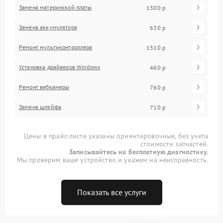
Замена материнской платы
1300 р
Замена аккумулятора
630 р
Ремонт мультиконтроллера
1310 р
Установка драйверов Windows
460 р
Ремонт вебкамеры
760 р
Замена шлейфа
710 р
Цены в прайс-листе указаны ориентировочные, без учета
стоимости запчастей.
Записывайтесь на бесплатную диагностику.
Мы проверим ваше устройство и укажем на неисправность.
Показать все услуги