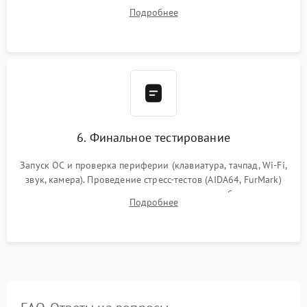
системы охлаждения, подключение всех внутренних
Подробнее
шлейфов, модулей памяти и накопителей. Предварительная
сборка корпуса.
6. Финальное тестирование
Запуск ОС и проверка периферии (клавиатура, тачпад, Wi-Fi,
звук, камера). Проведение стресс-тестов (AIDA64, FurMark)
для контроля температурного режима и стабильности
Подробнее
системы под пиковой нагрузкой.