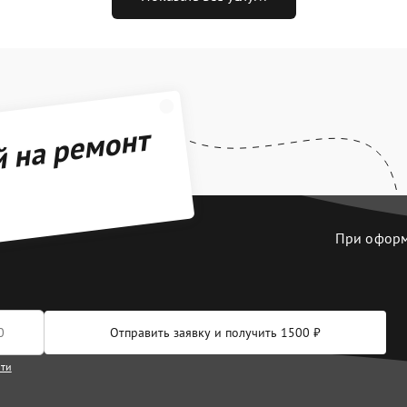
й на ремонт
При оформл
Отправить заявку и получить 1500 ₽
сти