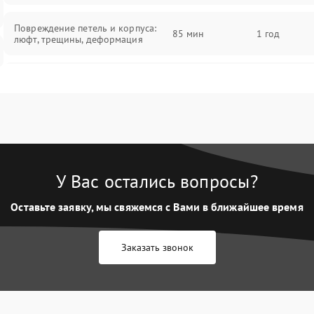
Повреждение петель и корпуса:
85 мин
1 год
люфт, трещины, деформация
Проблемы аккумулятора: быстрая
разрядка, невозможность зарядки,
85 мин
1 год
вздутие
Неисправность зарядного
85 мин
1 год
устройства или разъёма питания
У Вас остались вопросы?
Перегрев из‑за пыли, износа
термопасты или неисправности
75 мин
1 год
Оставьте заявку, мы свяжемся с Вами в ближайшее время
кулера
Заказать звонок
Выход из строя SSD или HDD:
медленная загрузка, ошибки
80 мин
1 год
чтения, пропадание диска