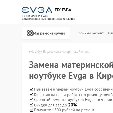
FIX-EVGA
Ремонт устройств Evga
Специализированный cервисный центр г.
Киров
Мы ремонтируем
Срочный ремонт
Це
буков Evga в Кирове
Ноутбук Evga замена материнской платы
Замена материнской
ноутбуке Evga в Кир
Привезем и увезем ноутбук Evga собствен
Гарантия на наши работы по ремонту ноут
Срочный ремонт ноутбуков Evga в течении
20%
Скидка для вас до
Получите 1500 рублей на ремонт