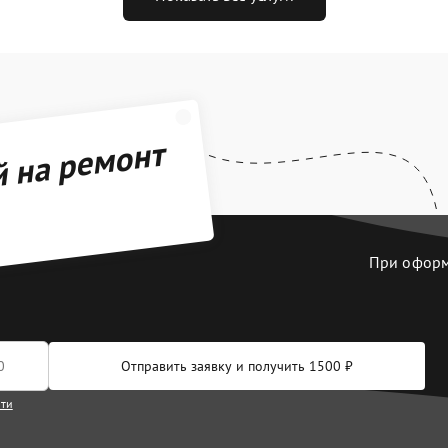
й на ремонт
При оформл
Отправить заявку и получить 1500 ₽
сти