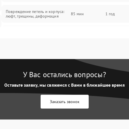
Повреждение петель и корпуса:
85 мин
1 год
люфт, трещины, деформация
Проблемы аккумулятора: быстрая
разрядка, невозможность зарядки,
85 мин
1 год
вздутие
Неисправность зарядного
85 мин
1 год
устройства или разъёма питания
У Вас остались вопросы?
Перегрев из‑за пыли, износа
термопасты или неисправности
75 мин
1 год
Оставьте заявку, мы свяжемся с Вами в ближайшее время
кулера
Заказать звонок
Выход из строя SSD или HDD:
медленная загрузка, ошибки
80 мин
1 год
чтения, пропадание диска