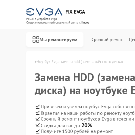
FIX-EVGA
Ремонт устройств Evga
Специализированный cервисный центр г.
Киров
Мы ремонтируем
Срочный ремонт
Це
буков Evga в Кирове
Ноутбук Evga замена hdd (замена жёсткого диска)
Замена HDD (замена
диска) на ноутбуке 
Привезем и увезем ноутбук Evga собствен
Гарантия на наши работы по ремонту ноут
Срочный ремонт ноутбуков Evga в течении
20%
Скидка для вас до
Получите 1500 рублей на ремонт