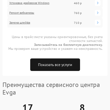
Установка драйверов Windows
460 р
Ремонт вебкамеры
760 р
Замена шлейфа
710 р
Цены в прайс-листе указаны ориентировочные, без учета
стоимости запчастей.
Записывайтесь на бесплатную диагностику.
Мы проверим ваше устройство и укажем на неисправность.
Показать все услуги
Преимущества сервисного центра
Evga
17
8