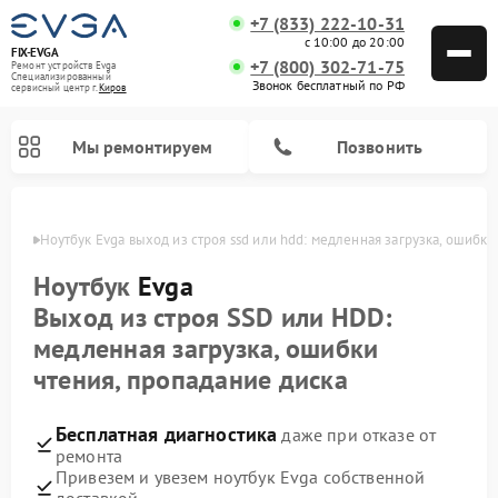
+7 (833) 222-10-31
с 10:00 до 20:00
FIX-EVGA
+7 (800) 302-71-75
Ремонт устройств Evga
Специализированный
Звонок бесплатный по РФ
cервисный центр г.
Киров
Мы ремонтируем
Позвонить
ирове
Ноутбук Evga выход из строя ssd или hdd: медленная загрузка, ошибки
Ноутбук
Evga
Выход из строя SSD или HDD:
медленная загрузка, ошибки
чтения, пропадание диска
Бесплатная диагностика
даже при отказе от
ремонта
Привезем и увезем ноутбук Evga собственной