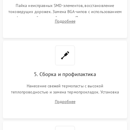
Пайка неисправных SMD-элементов, восстановление
токоведущих дорожек. Замена BGA-чипов с использованием
инфракрасной паяльной станции. Прошивка микросхемы
Подробнее
BIOS или замена поврежденных портов USB
5. Сборка и профилактика
Нанесение свежей термопасты с высокой
теплопроводностью и замена термопрокладок. Установка
системы охлаждения, подключение всех внутренних
Подробнее
шлейфов, модулей памяти и накопителей. Предварительная
сборка корпуса.