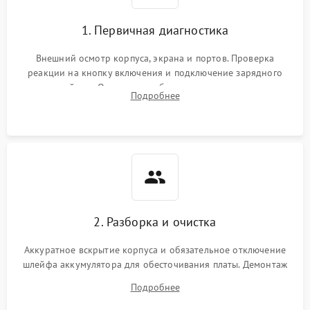
1. Первичная диагностика
Внешний осмотр корпуса, экрана и портов. Проверка
реакции на кнопку включения и подключение зарядного
устройства. Оценка потребления тока с помощью
Подробнее
лабораторного блока питания для локализации проблемы.
2. Разборка и очистка
Аккуратное вскрытие корпуса и обязательное отключение
шлейфа аккумулятора для обесточивания платы. Демонтаж
системы охлаждения, очистка кулера от пыли и удаление
Подробнее
высохшей термопасты с кристаллов чипов.