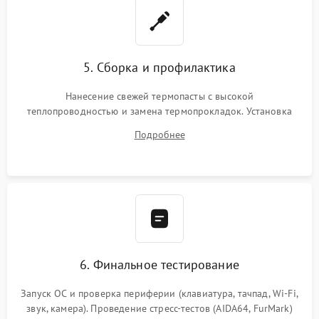
5. Сборка и профилактика
Нанесение свежей термопасты с высокой
теплопроводностью и замена термопрокладок. Установка
системы охлаждения, подключение всех внутренних
Подробнее
шлейфов, модулей памяти и накопителей. Предварительная
сборка корпуса.
6. Финальное тестирование
Запуск ОС и проверка периферии (клавиатура, тачпад, Wi-Fi,
звук, камера). Проведение стресс-тестов (AIDA64, FurMark)