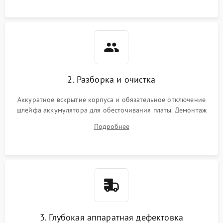
пропадание диска
Неисправность
оперативной памяти:
2000 ₽
Подробнее →
вылеты приложений,
синие экраны
2. Разборка и очистка
Проблемы Wi‑Fi или
2500 ₽
Подробнее →
Bluetooth модулей
Аккуратное вскрытие корпуса и обязательное отключение
шлейфа аккумулятора для обесточивания платы. Демонтаж
системы охлаждения, очистка кулера от пыли и удаление
Подробнее
высохшей термопасты с кристаллов чипов.
3. Глубокая аппаратная дефектовка