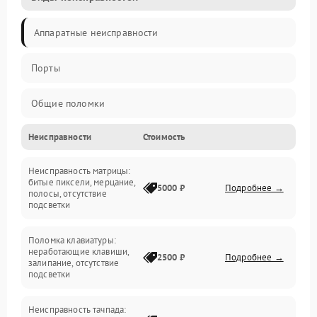
Аппаратные неисправности
Порты
Общие поломки
Неисправности
Стоимость
Устройства
Неисправность матрицы:
Программные ошибки
битые пиксели, мерцание,
5000 ₽
Подробнее →
полосы, отсутствие
подсветки
Электрические и системные сбои
Поломка клавиатуры:
Интерфейсные проблемы
неработающие клавиши,
2500 ₽
Подробнее →
залипание, отсутствие
подсветки
Батарея
Неисправность тачпада:
Сеть и интернет