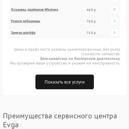
Установка драйверов Windows
460 р
Ремонт вебкамеры
760 р
Замена шлейфа
710 р
Цены в прайс-листе указаны ориентировочные, без учета
стоимости запчастей.
Записывайтесь на бесплатную диагностику.
Мы проверим ваше устройство и укажем на неисправность.
Показать все услуги
Преимущества сервисного центра
Evga