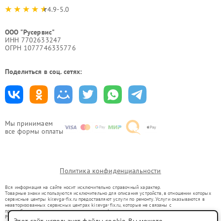
4.9-5.0
ООО "Русервис"
ИНН 7702633247
ОГРН 1077746335776
Поделиться в соц. сетях:
Мы принимаем
все формы оплаты
Политика конфиденциальности
Вся информация на сайте носит исключительно справочный характер.
Товарные знаки используются исключительно для описания устройств, в отношении которых
сервисные центры kir.evga-fix.ru предоставляют услуги по ремонту. Услуги оказываются в
неавторизованных сервисных центрах kir.evga-fix.ru, которые не связаны с
правообладателями товарных знаков или их официальными представителями.
Ремонт осуществляется для устройств, уже введенных в гражданский оборот в соответствии