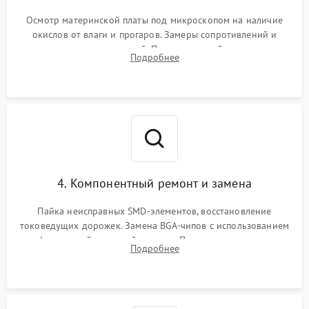
Осмотр материнской платы под микроскопом на наличие
окислов от влаги и прогаров. Замеры сопротивлений и
дежурных напряжений. Проверка цепей питания,
Подробнее
мультиконтроллера, процессора и видеочипа.
4. Компонентный ремонт и замена
Пайка неисправных SMD-элементов, восстановление
токоведущих дорожек. Замена BGA-чипов с использованием
инфракрасной паяльной станции. Прошивка микросхемы
Подробнее
BIOS или замена поврежденных портов USB