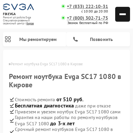
+7 (833) 222-10-31
с 10:00 до 20:00
FIX-EVGA
+7 (800) 302-71-75
Ремонт устройств Evga
Специализированный
Звонок бесплатный по РФ
cервисный центр г.
Киров
Мы ремонтируем
Позвонить
ирове
Ремонт ноутбука Evga SC17 1080 в Кирове
Ремонт ноутбука Evga SC17 1080 в
Кирове
от 510 руб.
Стоимость ремонта
Бесплатная диагностика
даже при отказе
Привезем и увезем ноутбук Evga SC17 1080 сами
Гарантия на наши работы по ремонту ноутбуков
до 3-х лет
Evga SC17 1080
Срочный ремонт ноутбуков Evga SC17 1080 в