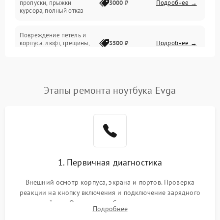
пропуски, прыжки
3000 ₽
Подробнее →
курсора, полный отказ
Система охлаждения
Повреждение петель и
корпуса: люфт, трещины,
3500 ₽
Подробнее →
деформация
Проблемы аккумулятора:
быстрая разрядка,
2500 ₽
Подробнее →
Этапы ремонта ноутбука Evga
невозможность зарядки,
вздутие
Неисправность зарядного
устройства или разъёма
2000 ₽
Подробнее →
питания
1. Первичная диагностика
Перегрев из‑за пыли,
износа термопасты или
2500 ₽
Подробнее →
неисправности кулера
Внешний осмотр корпуса, экрана и портов. Проверка
реакции на кнопку включения и подключение зарядного
устройства. Оценка потребления тока с помощью
Выход из строя SSD или
Подробнее
HDD: медленная загрузка,
лабораторного блока питания для локализации проблемы.
3000 ₽
Подробнее →
ошибки чтения,