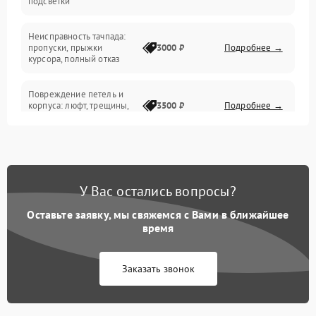
подсветки
Батарея
Неисправность тачпада:
Сеть и интернет
пропуски, прыжки
3000 ₽
Подробнее →
курсора, полный отказ
Система охлаждения
Повреждение петель и
корпуса: люфт, трещины,
3500 ₽
Подробнее →
деформация
Проблемы аккумулятора:
быстрая разрядка,
2500 ₽
Подробнее →
невозможность зарядки,
вздутие
У Вас остались вопросы?
Оставьте заявку, мы свяжемся с Вами в ближайшее
Неисправность зарядного
время
устройства или разъёма
2000 ₽
Подробнее →
питания
Заказать звонок
Перегрев из‑за пыли,
износа термопасты или
2500 ₽
Подробнее →
неисправности кулера