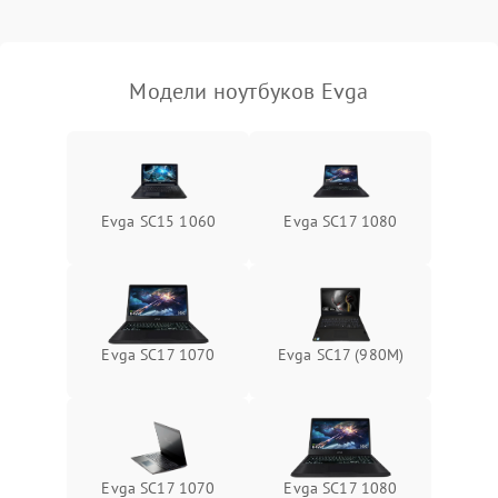
Выход из строя SSD или
HDD: медленная загрузка,
3000 ₽
Подробнее →
ошибки чтения,
пропадание диска
Модели ноутбуков Evga
Неисправность
оперативной памяти:
2000 ₽
Подробнее →
вылеты приложений,
синие экраны
Evga SC15 1060
Evga SC17 1080
Проблемы Wi‑Fi или
2500 ₽
Подробнее →
Bluetooth модулей
Evga SC17 1070
Evga SC17 (980M)
Evga SC17 1070
Evga SC17 1080