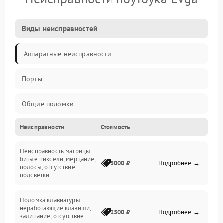
Виды неисправностей
Аппаратные неисправности
Порты
Общие поломки
Неисправности
Стоимость
Устройства
Неисправность матрицы:
Программные ошибки
битые пиксели, мерцание,
5000 ₽
Подробнее →
полосы, отсутствие
подсветки
Электрические и системные сбои
Поломка клавиатуры:
Интерфейсные проблемы
неработающие клавиши,
2500 ₽
Подробнее →
залипание, отсутствие