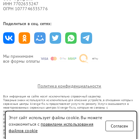
ИНН 7702633247
ОГРН 1077746335776
Поделиться в соц. сетях:
Мы принимаем
все формы оплаты
Политика конфиденциальности
Вся информация на сайте носит исключительно справочный характер.
Товарные знаки используются исключительно для описания устройств, в отношении которых
сервисные центры kir.evga-fix.ru предоставляют услуги по ремонту. Услуги оказываются в
неавторизованных сервисных центрах kir.evga-fix.ru, которые не связаны с
правообладателями товарных знаков или их официальными представителями.
Ремонт осуществляется для устройств, уже введенных в гражданский оборот в соответствии
Этот сайт использует файлы cookie. Вы можете
со статьей 1487 ГК РФ.
Использование товарных знаков не преследует цели индивидуализации услуг или введения
ознакомиться с
правилами использования
Согласен
потребителей в заблуждение, а служит для информирования о предоставляемых услугах по
ремонту техники указанных брендов.
файлов cookie
Представленная на сайте информация не является публичной офертой, определяемой
положениями Статьи 437(2) Гражданского кодекса РФ