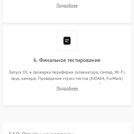
системы охлаждения, подключение всех внутренних
Подробнее
шлейфов, модулей памяти и накопителей. Предварительная
сборка корпуса.
6. Финальное тестирование
Запуск ОС и проверка периферии (клавиатура, тачпад, Wi-Fi,
звук, камера). Проведение стресс-тестов (AIDA64, FurMark)
для контроля температурного режима и стабильности
Подробнее
системы под пиковой нагрузкой.