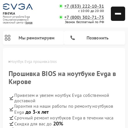
+7 (833) 222-10-31
с 10:00 до 20:00
FIX-EVGA
+7 (800) 302-71-75
Ремонт устройств Evga
Специализированный
Звонок бесплатный по РФ
cервисный центр г.
Киров
Мы ремонтируем
Позвонить
ирове
Ноутбук Evga прошивка bios
Прошивка BIOS на ноутбуке Evga в
Кирове
Привезем и увезем ноутбук Evga собственной
доставкой
Гарантия на наши работы по ремонту ноутбуков
до 3-х лет
Evga
Срочный ремонт ноутбуков Evga в течении часа
20%
Скидка для вас до