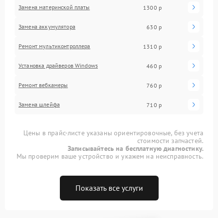
Замена материнской платы
1300 р
Замена аккумулятора
630 р
Ремонт мультиконтроллера
1310 р
Установка драйверов Windows
460 р
Ремонт вебкамеры
760 р
Замена шлейфа
710 р
Цены в прайс-листе указаны ориентировочные, без учета
стоимости запчастей.
Записывайтесь на бесплатную диагностику.
Мы проверим ваше устройство и укажем на неисправность.
Показать все услуги