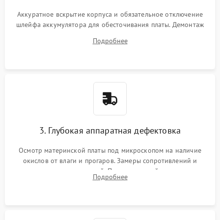
Аккуратное вскрытие корпуса и обязательное отключение
шлейфа аккумулятора для обесточивания платы. Демонтаж
системы охлаждения, очистка кулера от пыли и удаление
Подробнее
высохшей термопасты с кристаллов чипов.
3. Глубокая аппаратная дефектовка
Осмотр материнской платы под микроскопом на наличие
окислов от влаги и прогаров. Замеры сопротивлений и
дежурных напряжений. Проверка цепей питания,
Подробнее
мультиконтроллера, процессора и видеочипа.