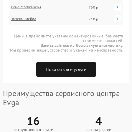
Ремонт вебкамеры
760 р
Замена шлейфа
710 р
Цены в прайс-листе указаны ориентировочные, без учета
стоимости запчастей.
Записывайтесь на бесплатную диагностику.
Мы проверим ваше устройство и укажем на неисправность.
Показать все услуги
Преимущества сервисного центра
Evga
16
4
сотрудников в штате
лет на рынке