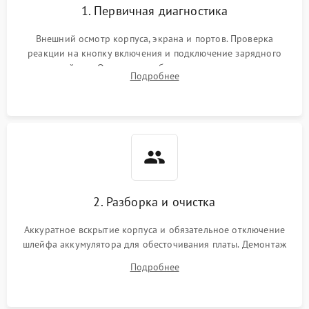
1. Первичная диагностика
Внешний осмотр корпуса, экрана и портов. Проверка
реакции на кнопку включения и подключение зарядного
устройства. Оценка потребления тока с помощью
Подробнее
лабораторного блока питания для локализации проблемы.
2. Разборка и очистка
Аккуратное вскрытие корпуса и обязательное отключение
шлейфа аккумулятора для обесточивания платы. Демонтаж
системы охлаждения, очистка кулера от пыли и удаление
Подробнее
высохшей термопасты с кристаллов чипов.