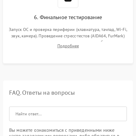
6. Финальное тестирование
Запуск ОС и проверка периферии (клавиатура, тачпад, Wi-Fi,
звук, камера). Проведение стресс-тестов (AIDA64, FurMark)
для контроля температурного режима и стабильности
Подробнее
системы под пиковой нагрузкой.
FAQ. Ответы на вопросы
Вы можете ознакомиться с приведенными ниже
часто задаваемыми вопросами, либо обратиться в