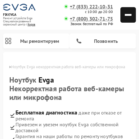
+7 (833) 222-10-31
с 10:00 до 20:00
FIX-EVGA
+7 (800) 302-71-75
Ремонт устройств Evga
Специализированный
Звонок бесплатный по РФ
cервисный центр г.
Киров
Мы ремонтируем
Позвонить
ирове
Ноутбук Evga некорректная работа веб‑камеры или микрофона
Ноутбук
Evga
Некорректная работа веб‑камеры
или микрофона
Бесплатная диагностика
даже при отказе от
ремонта
Привезем и увезем ноутбук Evga собственной
доставкой
Гарантия на наши работы по ремонту ноутбуков