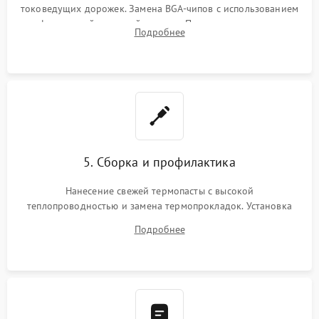
токоведущих дорожек. Замена BGA-чипов с использованием
инфракрасной паяльной станции. Прошивка микросхемы
Подробнее
BIOS или замена поврежденных портов USB
5. Сборка и профилактика
Нанесение свежей термопасты с высокой
теплопроводностью и замена термопрокладок. Установка
системы охлаждения, подключение всех внутренних
Подробнее
шлейфов, модулей памяти и накопителей. Предварительная
сборка корпуса.