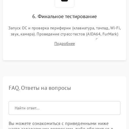
6. Финальное тестирование
Запуск ОС и проверка периферии (клавиатура, тачпад, Wi-Fi,
звук, камера). Проведение стресс-тестов (AIDA64, FurMark)
для контроля температурного режима и стабильности
Подробнее
системы под пиковой нагрузкой.
FAQ. Ответы на вопросы
Вы можете ознакомиться с приведенными ниже
часто задаваемыми вопросами, либо обратиться в