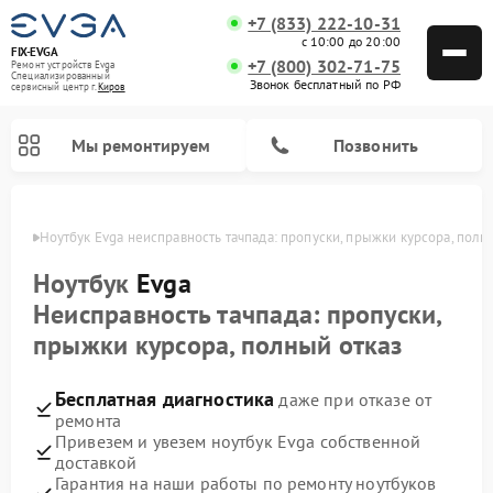
+7 (833) 222-10-31
с 10:00 до 20:00
FIX-EVGA
+7 (800) 302-71-75
Ремонт устройств Evga
Специализированный
Звонок бесплатный по РФ
cервисный центр г.
Киров
Мы ремонтируем
Позвонить
ирове
Ноутбук Evga неисправность тачпада: пропуски, прыжки курсора, полн
Ноутбук
Evga
Неисправность тачпада: пропуски,
прыжки курсора, полный отказ
Бесплатная диагностика
даже при отказе от
ремонта
Привезем и увезем ноутбук Evga собственной
доставкой
Гарантия на наши работы по ремонту ноутбуков