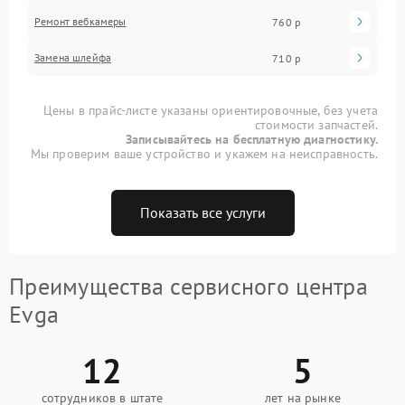
Ремонт вебкамеры
760 р
Замена шлейфа
710 р
Цены в прайс-листе указаны ориентировочные, без учета
стоимости запчастей.
Записывайтесь на бесплатную диагностику.
Мы проверим ваше устройство и укажем на неисправность.
Показать все услуги
Преимущества сервисного центра
Evga
12
5
сотрудников в штате
лет на рынке