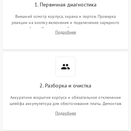
1. Первичная диагностика
Внешний осмотр корпуса, экрана и портов. Проверка
реакции на кнопку включения и подключение зарядного
устройства. Оценка потребления тока с помощью
Подробнее
лабораторного блока питания для локализации проблемы.
2. Разборка и очистка
Аккуратное вскрытие корпуса и обязательное отключение
шлейфа аккумулятора для обесточивания платы. Демонтаж
системы охлаждения, очистка кулера от пыли и удаление
Подробнее
высохшей термопасты с кристаллов чипов.