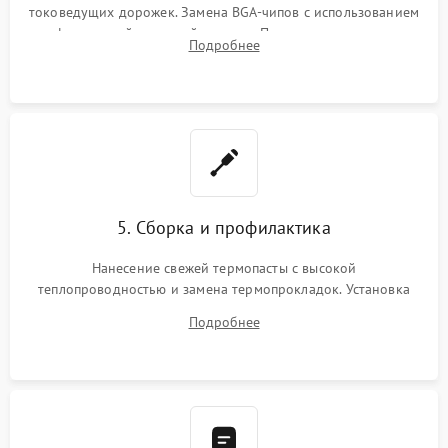
токоведущих дорожек. Замена BGA-чипов с использованием
инфракрасной паяльной станции. Прошивка микросхемы
Подробнее
BIOS или замена поврежденных портов USB
5. Сборка и профилактика
Нанесение свежей термопасты с высокой
теплопроводностью и замена термопрокладок. Установка
системы охлаждения, подключение всех внутренних
Подробнее
шлейфов, модулей памяти и накопителей. Предварительная
сборка корпуса.