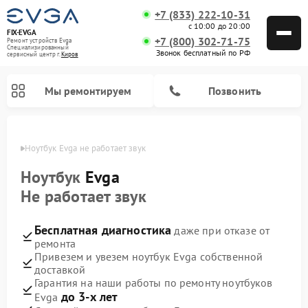
+7 (833) 222-10-31
с 10:00 до 20:00
FIX-EVGA
+7 (800) 302-71-75
Ремонт устройств Evga
Специализированный
Звонок бесплатный по РФ
cервисный центр г.
Киров
Мы ремонтируем
Позвонить
ирове
Ноутбук Evga не работает звук
Ноутбук
Evga
Не работает звук
Бесплатная диагностика
даже при отказе от
ремонта
Привезем и увезем ноутбук Evga собственной
доставкой
Гарантия на наши работы по ремонту ноутбуков
до 3-х лет
Evga