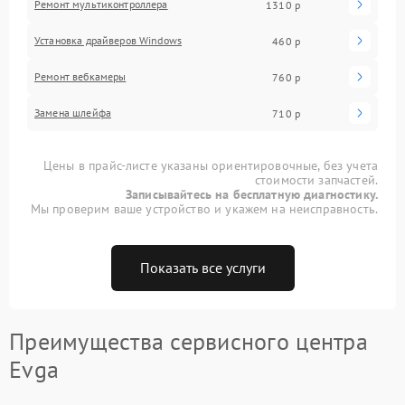
Ремонт мультиконтроллера
1310 р
Установка драйверов Windows
460 р
Ремонт вебкамеры
760 р
Замена шлейфа
710 р
Цены в прайс-листе указаны ориентировочные, без учета
стоимости запчастей.
Записывайтесь на бесплатную диагностику.
Мы проверим ваше устройство и укажем на неисправность.
Показать все услуги
Преимущества сервисного центра
Evga