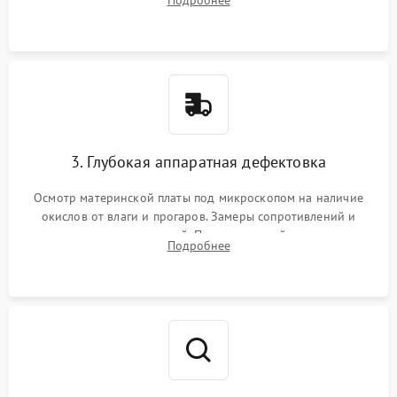
Подробнее
высохшей термопасты с кристаллов чипов.
3. Глубокая аппаратная дефектовка
Осмотр материнской платы под микроскопом на наличие
окислов от влаги и прогаров. Замеры сопротивлений и
дежурных напряжений. Проверка цепей питания,
Подробнее
мультиконтроллера, процессора и видеочипа.