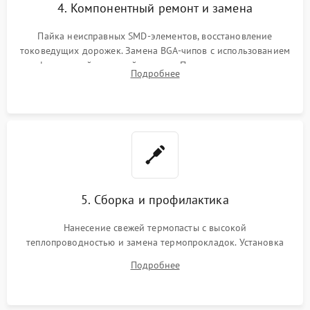
4. Компонентный ремонт и замена
Пайка неисправных SMD-элементов, восстановление
токоведущих дорожек. Замена BGA-чипов с использованием
инфракрасной паяльной станции. Прошивка микросхемы
Подробнее
BIOS или замена поврежденных портов USB
5. Сборка и профилактика
Нанесение свежей термопасты с высокой
теплопроводностью и замена термопрокладок. Установка
системы охлаждения, подключение всех внутренних
Подробнее
шлейфов, модулей памяти и накопителей. Предварительная
сборка корпуса.