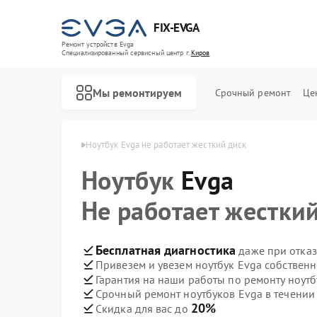
FIX-EVGA
Ремонт устройств Evga
Специализированный cервисный центр г.
Киров
Мы ремонтируем
Срочный ремонт
Це
буков Evga в Кирове
Ноутбук Evga не работает жесткий диск
Ноутбук
Evga
Не работает жестки
Бесплатная диагностика
даже при отказ
Привезем и увезем ноутбук Evga собствен
Гарантия на наши работы по ремонту ноут
Срочный ремонт ноутбуков Evga в течении
20%
Скидка для вас до