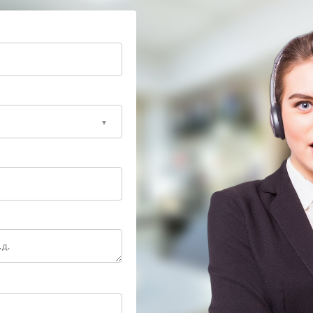
ноутбуков Echips.
.
ектующих и соблюдение всех технологических
 свой ноутбук профессионалам! Запишитесь на
цированную помощь в кратчайшие сроки.