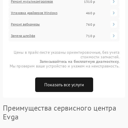
Ремонт мультиконтроллера
1310 р
Установка драйверов Windows
460 р
Ремонт вебкамеры
760 р
Замена шлейфа
710 р
Цены в прайс-листе указаны ориентировочные, без учета
стоимости запчастей.
Записывайтесь на бесплатную диагностику.
Мы проверим ваше устройство и укажем на неисправность.
Показать все услуги
Преимущества сервисного центра
Evga