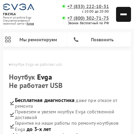
+7 (833) 222-10-31
с 10:00 до 20:00
FIX-EVGA
+7 (800) 302-71-75
Ремонт устройств Evga
Специализированный
Звонок бесплатный по РФ
cервисный центр г.
Киров
Мы ремонтируем
Позвонить
ирове
Ноутбук Evga не работает usb
Ноутбук
Evga
Не работает USB
Бесплатная диагностика
даже при отказе от
ремонта
Привезем и увезем ноутбук Evga собственной
доставкой
Гарантия на наши работы по ремонту ноутбуков
до 3-х лет
Evga