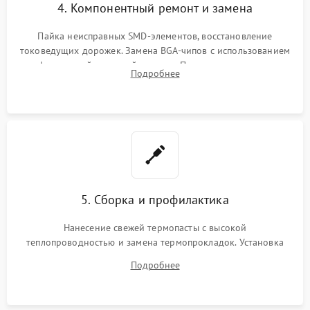
4. Компонентный ремонт и замена
Пайка неисправных SMD-элементов, восстановление
токоведущих дорожек. Замена BGA-чипов с использованием
инфракрасной паяльной станции. Прошивка микросхемы
Подробнее
BIOS или замена поврежденных портов USB
5. Сборка и профилактика
Нанесение свежей термопасты с высокой
теплопроводностью и замена термопрокладок. Установка
системы охлаждения, подключение всех внутренних
Подробнее
шлейфов, модулей памяти и накопителей. Предварительная
сборка корпуса.