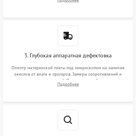
Подробнее
высохшей термопасты с кристаллов чипов.
3. Глубокая аппаратная дефектовка
Осмотр материнской платы под микроскопом на наличие
окислов от влаги и прогаров. Замеры сопротивлений и
дежурных напряжений. Проверка цепей питания,
Подробнее
мультиконтроллера, процессора и видеочипа.