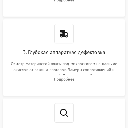
Подробнее
высохшей термопасты с кристаллов чипов.
3. Глубокая аппаратная дефектовка
Осмотр материнской платы под микроскопом на наличие
окислов от влаги и прогаров. Замеры сопротивлений и
дежурных напряжений. Проверка цепей питания,
Подробнее
мультиконтроллера, процессора и видеочипа.