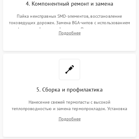
4. Компонентный ремонт и замена
Пайка неисправных SMD-элементов, восстановление
токоведущих дорожек. Замена BGA-чипов с использованием
инфракрасной паяльной станции. Прошивка микросхемы
Подробнее
BIOS или замена поврежденных портов USB
5. Сборка и профилактика
Нанесение свежей термопасты с высокой
теплопроводностью и замена термопрокладок. Установка
системы охлаждения, подключение всех внутренних
Подробнее
шлейфов, модулей памяти и накопителей. Предварительная
сборка корпуса.