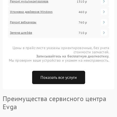
Ремонт мультиконтроллера
1310 р
Установка драйверов Windows
460 р
Ремонт вебкамеры
760 р
Замена шлейфа
710 р
Цены в прайс-листе указаны ориентировочные, без учета
стоимости запчастей.
Записывайтесь на бесплатную диагностику.
Мы проверим ваше устройство и укажем на неисправность.
Показать все услуги
Преимущества сервисного центра
Evga