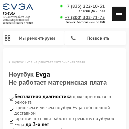
+7 (833) 222-10-31
с 10:00 до 20:00
FIX-EVGA
+7 (800) 302-71-75
Ремонт устройств Evga
Специализированный
Звонок бесплатный по РФ
cервисный центр г.
Киров
Мы ремонтируем
Позвонить
ирове
Ноутбук Evga не работает материнская плата
Ноутбук
Evga
Не работает материнская плата
Бесплатная диагностика
даже при отказе от
ремонта
Привезем и увезем ноутбук Evga собственной
доставкой
Гарантия на наши работы по ремонту ноутбуков
до 3-х лет
Evga