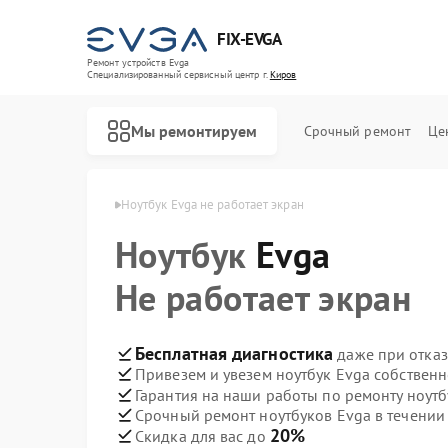
FIX-EVGA
Ремонт устройств Evga
Специализированный cервисный центр г.
Киров
Мы ремонтируем
Срочный ремонт
Це
буков Evga в Кирове
Ноутбук Evga не работает экран
Ноутбук
Evga
Не работает экран
Бесплатная диагностика
даже при отказ
Привезем и увезем ноутбук Evga собствен
Гарантия на наши работы по ремонту ноут
Срочный ремонт ноутбуков Evga в течении
20%
Скидка для вас до