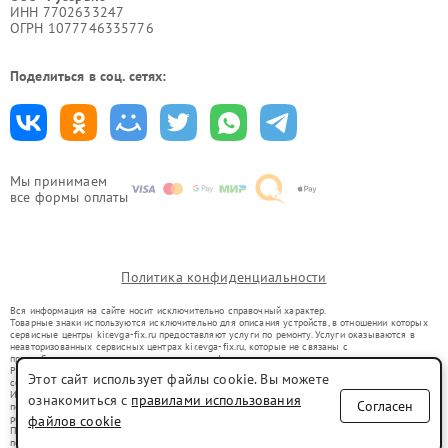
ИНН 7702633247
ОГРН 1077746335776
Поделиться в соц. сетях:
Мы принимаем
все формы оплаты
Политика конфиденциальности
Вся информация на сайте носит исключительно справочный характер.
Товарные знаки используются исключительно для описания устройств, в отношении которых
сервисные центры kir.evga-fix.ru предоставляют услуги по ремонту. Услуги оказываются в
неавторизованных сервисных центрах kir.evga-fix.ru, которые не связаны с
правообладателями товарных знаков или их официальными представителями.
Ремонт осуществляется для устройств, уже введенных в гражданский оборот в соответствии
Этот сайт использует файлы cookie. Вы можете
со статьей 1487 ГК РФ.
Использование товарных знаков не преследует цели индивидуализации услуг или введения
ознакомиться с
правилами использования
Согласен
потребителей в заблуждение, а служит для информирования о предоставляемых услугах по
ремонту техники указанных брендов.
файлов cookie
Представленная на сайте информация не является публичной офертой, определяемой
положениями Статьи 437(2) Гражданского кодекса РФ