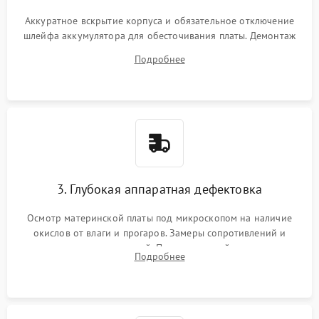
Аккуратное вскрытие корпуса и обязательное отключение
шлейфа аккумулятора для обесточивания платы. Демонтаж
системы охлаждения, очистка кулера от пыли и удаление
Подробнее
высохшей термопасты с кристаллов чипов.
3. Глубокая аппаратная дефектовка
Осмотр материнской платы под микроскопом на наличие
окислов от влаги и прогаров. Замеры сопротивлений и
дежурных напряжений. Проверка цепей питания,
Подробнее
мультиконтроллера, процессора и видеочипа.