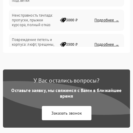
подсветки
Батарея
Неисправность тачпада:
Сеть и интернет
пропуски, прыжки
3000 ₽
Подробнее →
курсора, полный отказ
Система охлаждения
Повреждение петель и
корпуса: люфт, трещины,
3500 ₽
Подробнее →
деформация
Проблемы аккумулятора:
быстрая разрядка,
2500 ₽
Подробнее →
невозможность зарядки,
вздутие
У Вас остались вопросы?
Оставьте заявку, мы свяжемся с Вами в ближайшее
Неисправность зарядного
время
устройства или разъёма
2000 ₽
Подробнее →
питания
Заказать звонок
Перегрев из‑за пыли,
износа термопасты или
2500 ₽
Подробнее →
неисправности кулера