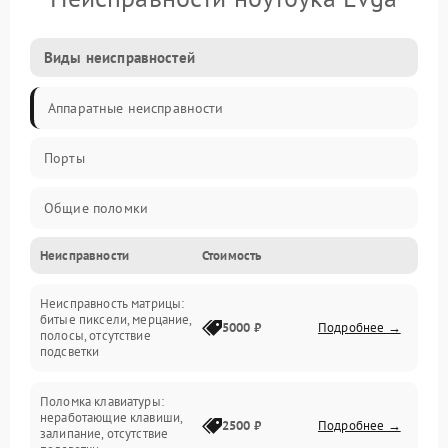
Виды неисправностей
Аппаратные неисправности
Порты
Общие поломки
Неисправности
Стоимость
Устройства
Неисправность матрицы:
Программные ошибки
битые пиксели, мерцание,
5000 ₽
Подробнее →
полосы, отсутствие
подсветки
Электрические и системные сбои
Поломка клавиатуры:
Интерфейсные проблемы
неработающие клавиши,
2500 ₽
Подробнее →
залипание, отсутствие