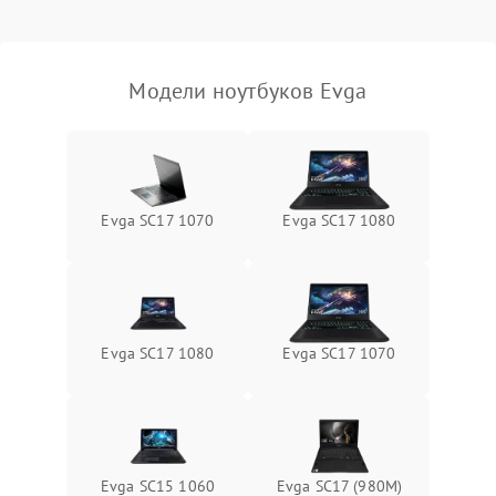
Выход из строя SSD или
HDD: медленная загрузка,
3000 ₽
Подробнее →
ошибки чтения,
пропадание диска
Модели ноутбуков Evga
Неисправность
оперативной памяти:
2000 ₽
Подробнее →
вылеты приложений,
синие экраны
Evga SC17 1070
Evga SC17 1080
Проблемы Wi‑Fi или
2500 ₽
Подробнее →
Bluetooth модулей
Evga SC17 1080
Evga SC17 1070
Evga SC15 1060
Evga SC17 (980M)