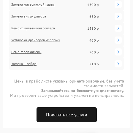
Замена материнской платы
1300 р
Замена аккумулятора
630 р
Ремонт мультиконтроллера
1310 р
Установка драйверов Windows
460 р
Ремонт вебкамеры
760 р
Замена шлейфа
710 р
Цены в прайс-листе указаны ориентировочные, без учета
стоимости запчастей.
Записывайтесь на бесплатную диагностику.
Мы проверим ваше устройство и укажем на неисправность.
Показать все услуги