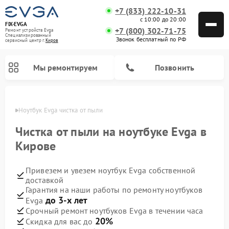
+7 (833) 222-10-31
с 10:00 до 20:00
FIX-EVGA
+7 (800) 302-71-75
Ремонт устройств Evga
Специализированный
Звонок бесплатный по РФ
cервисный центр г.
Киров
Мы ремонтируем
Позвонить
ирове
Ноутбук Evga чистка от пыли
Чистка от пыли на ноутбуке Evga в
Кирове
Привезем и увезем ноутбук Evga собственной
доставкой
Гарантия на наши работы по ремонту ноутбуков
до 3-х лет
Evga
Срочный ремонт ноутбуков Evga в течении часа
20%
Скидка для вас до