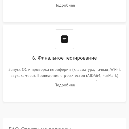
системы охлаждения, подключение всех внутренних
Подробнее
шлейфов, модулей памяти и накопителей. Предварительная
сборка корпуса.
6. Финальное тестирование
Запуск ОС и проверка периферии (клавиатура, тачпад, Wi-Fi,
звук, камера). Проведение стресс-тестов (AIDA64, FurMark)
для контроля температурного режима и стабильности
Подробнее
системы под пиковой нагрузкой.