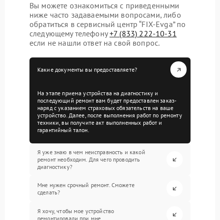
Вы можете ознакомиться с приведенными
ниже часто задаваемыми вопросами, либо
обратиться в сервисный центр “FIX-Evga” по
следующему телефону
+7 (833) 222-10-31
если не нашли ответ на свой вопрос.
Какие документы вы предоставляете?
На этапе приема устройства на диагностику и
последующий ремонт вам будет предоставлен заказ-
наряд с указанием страховых обязательств на ваше
устройство. Далее, после выполнения работ по ремонту
техники, вы получите акт выполненных работ и
гарантийный талон.
Я уже знаю в чем неисправность и какой
ремонт необходим. Для чего проводить
диагностику?
Мне нужен срочный ремонт. Сможете
сделать?
Я хочу, чтобы мое устройство
ремонтировали при мне.