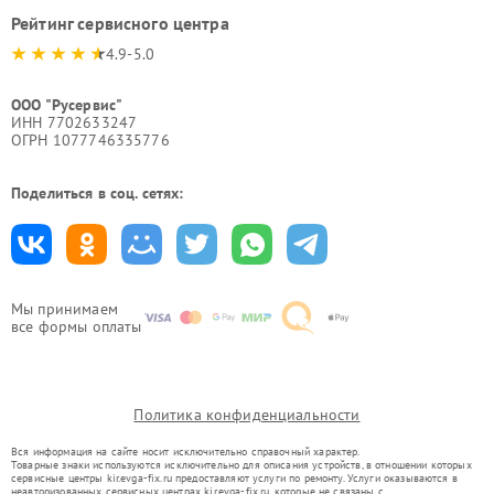
Рейтинг сервисного центра
4.9-5.0
ООО "Русервис"
ИНН 7702633247
ОГРН 1077746335776
Поделиться в соц. сетях:
Мы принимаем
все формы оплаты
Политика конфиденциальности
Вся информация на сайте носит исключительно справочный характер.
Товарные знаки используются исключительно для описания устройств, в отношении которых
сервисные центры kir.evga-fix.ru предоставляют услуги по ремонту. Услуги оказываются в
неавторизованных сервисных центрах kir.evga-fix.ru, которые не связаны с