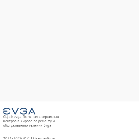
СЦ kir.evga-fix.ru - сеть сервисных
центров в Кирове по ремонту и
обслуживанию техники Evga
2021-2026 © СЦ kir.evga-fix.ru